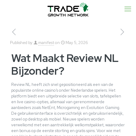
Published by
manifest
on
May 5, 2026
Wat Maakt Review NL
Bijzonder?
Review NL heeft zich snel gepositioneerd als een van de
populairste online casino’s onder Nederlandse spelers. Het
platform biedt een uitgebreide selectie van slots, tafelspellen
en live casino-opties, allemaal van gerenommeerde
aanbieders zoals NetEnt, Microgaming en Evolution Gaming.
De gebruikersinterface is overzichtelijk en gebruiksvriendelijk,
zowel op desktop als mobiel. Nieuwe spelers worden
verwelkomd met een aantrekkelijk welkomstpakket, waaronder
een bonus op de eerste storting en gratis spins. Voor wie met