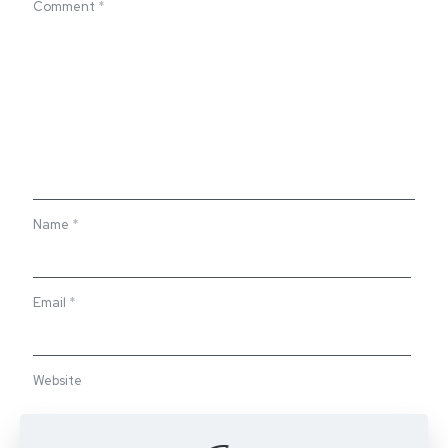
Comment
*
Name
*
Email
*
Website