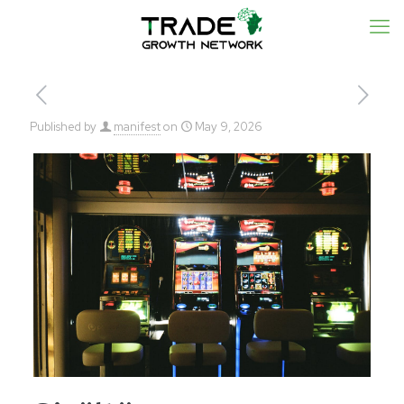
Published by
manifest
on
May 9, 2026