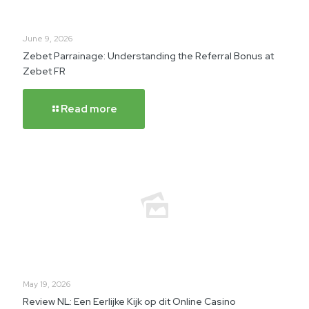
June 9, 2026
Zebet Parrainage: Understanding the Referral Bonus at
Zebet FR
Read more
May 19, 2026
Review NL: Een Eerlijke Kijk op dit Online Casino