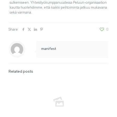
sulkemiseen. Yhteistyökumppanuudessa Peluuri-organisaation
kautta huolehdimme, että kaikki pelitoiminta jatkuu mukavana
sekä varmana.
Share
0
manifest
Related posts