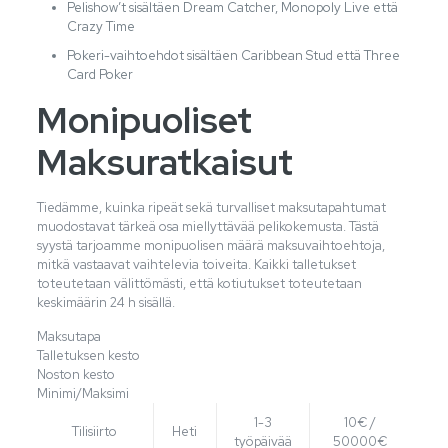
Pelishow’t sisältäen Dream Catcher, Monopoly Live että
Crazy Time
Pokeri-vaihtoehdot sisältäen Caribbean Stud että Three
Card Poker
Monipuoliset
Maksuratkaisut
Tiedämme, kuinka ripeät sekä turvalliset maksutapahtumat
muodostavat tärkeä osa miellyttävää pelikokemusta. Tästä
syystä tarjoamme monipuolisen määrä maksuvaihtoehtoja,
mitkä vastaavat vaihtelevia toiveita. Kaikki talletukset
toteutetaan välittömästi, että kotiutukset toteutetaan
keskimäärin 24 h sisällä.
Maksutapa
Talletuksen kesto
Noston kesto
Minimi/Maksimi
1-3
10€ /
Tilisiirto
Heti
työpäivää
50000€