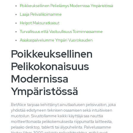
Poikkeuksellinen Pelielämys Modernissa Ympäristössä
Laaja Pelivalikoimamme
Helpot Maksuratkaisut
Turvallisuus että Vastuullisuus Toiminnassamme
Asiakaspalvelumme Ympäri Vuorokauden
Poikkeuksellinen
Pelikokonaisuus
Modernissa
Ympäristössä
BetAlice tarjoaa kehittänyt ainutlaatuisen pelisivuston, joka
yhdistää edistyneen teknisen osaamisen sekä intuitiivisen
muotoilun. Sivustollamme kaikki käyttäjä saa nauttia
moitteettomasta pelikokemuksesta riippumatta laitteesta,
pelaako desktop, tabletti tai älypuhelinta. Palvelussamme
löytyy lähes 3000 erilaista pelivaihtoehtoa, mitkä ovat