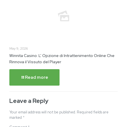
May 9, 2026
Winnita Casino: L’ Opzione di Intrattenimento Online Che
Rinnova il Vissuto del Player
Read more
Leave a Reply
Your email address will not be published.
Required fields are
marked
*