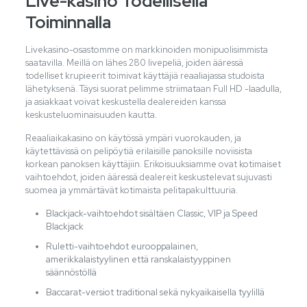
Live-kasino Todellisella
Toiminnalla
Livekasino-osastomme on markkinoiden monipuolisimmista
saatavilla. Meillä on lähes 280 livepeliä, joiden ääressä
todelliset krupieerit toimivat käyttäjiä reaaliajassa studoista
lähetyksenä. Täysi suorat pelimme striimataan Full HD -laadulla,
ja asiakkaat voivat keskustella dealereiden kanssa
keskusteluominaisuuden kautta.
Reaaliaikakasino on käytössä ympäri vuorokauden, ja
käytettävissä on pelipöytiä erilaisille panoksille noviisista
korkean panoksen käyttäjiin. Erikoisuuksiamme ovat kotimaiset
vaihtoehdot, joiden ääressä dealereit keskustelevat sujuvasti
suomea ja ymmärtävät kotimaista pelitapakulttuuria.
Blackjack-vaihtoehdot sisältäen Classic, VIP ja Speed
Blackjack
Ruletti-vaihtoehdot eurooppalainen,
amerikkalaistyylinen että ranskalaistyyppinen
säännöstöllä
Baccarat-versiot traditional sekä nykyaikaisella tyylillä