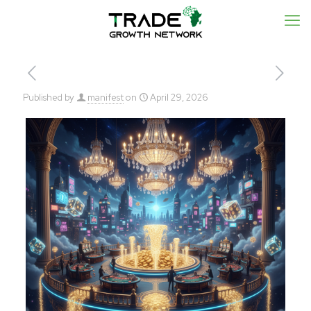
Published by
manifest
on
April 29, 2026