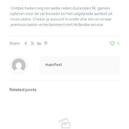
Ontdek heden nog om welke reden duizenden NL gamers
opteren voor de vertrouwen en het uitgebreide aanbod uit
onze casino. Creëer je account in onder drie min en ervaar
premium casino-entertainment met Hollandse service.
Share
0
manifest
Related posts