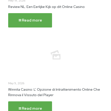
May 19, 2026
Review NL: Een Eerlijke Kijk op dit Online Casino
Read more
May 9, 2026
Winnita Casino: L’ Opzione di Intrattenimento Online Che
Rinnova il Vissuto del Player
Read more