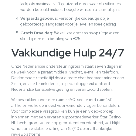
jackpots maximaal vijftigduizend euro, waar classificaties
worden bepaald middels hoogste winsten of aantal spins
Verjaardagsbonus:
Persoonlijke cadeautje op je
geboortedag, aangepast voor je level en speelgedrag
Gratis Draaidag:
Wekelijkse gratis spins op uitgekozen
slots bij een min betaling van €25
Vakkundige Hulp 24/7
Onze Nederlandse ondersteuningsteam staat zeven dagen in
de week voor je paraat middels livechat, e-mail en telefoon.
De doorsnee reactietijd door directe chat bedraagt minder dan
2 min, en alle teamleden zijn speciaal opgeleid omtrent
Nederlandse kansspelwetgeving en verantwoord spelen.
We beschikken over een ruime FAQ-sectie met ruim 150
artikelen welke de meest voorkomende vragen behandelen.
Voor complexere vraagstukken kun je een video-oproep
inplannen met een ervaren supportmedewerker. Star Casino
NL hecht groot waarde op gebruikerstevredenheid, wat blijkt
vanuit onze stabiele rating van 8.7/10 op onafhankelijke
reviewplatforms.