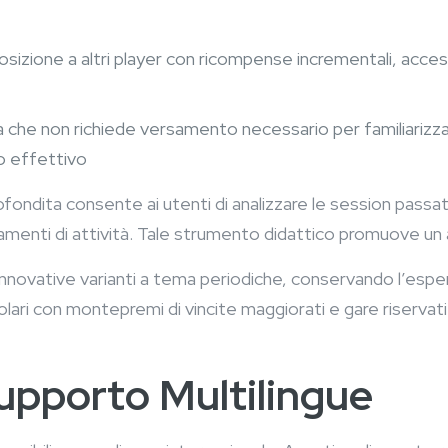
osizione a altri player con ricompense incrementali, acces
 che non richiede versamento necessario per familiarizzare
o effettivo
ofondita consente ai utenti di analizzare le session passate
giamenti di attività. Tale strumento didattico promuove 
innovative varianti a tema periodiche, conservando l’espe
ari con montepremi di vincite maggiorati e gare riservati
Supporto Multilingue