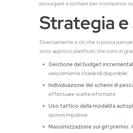
proseguire a rischiare per ricompense su
Strategia e
Diversamente a ciò che si possa pensar
sono approcci pianificati che sono in gra
Gestione del budget incremental
velocemente il bankroll disponibile
Individuazione dei schemi di pesc
effettuare scelte informate
Uso tattico della modalità autopl
opzioni impulsive
Massimizzazione sui giri premio:
A