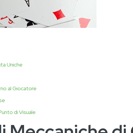
ita Uniche
rno al Giocatore
se
Punto di Visuale
ali Meccaniche d