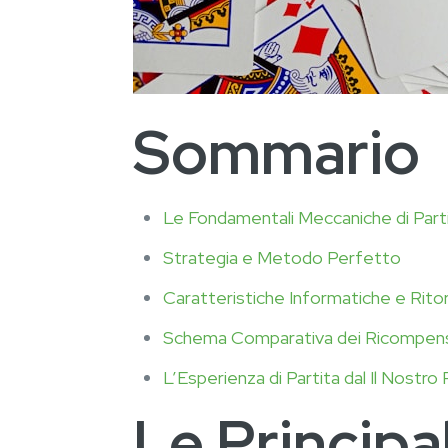
Sommario
Le Fondamentali Meccaniche di Part
Strategia e Metodo Perfetto
Caratteristiche Informatiche e Rito
Schema Comparativa dei Ricompen
L’Esperienza di Partita dal Il Nostro 
Le Princip