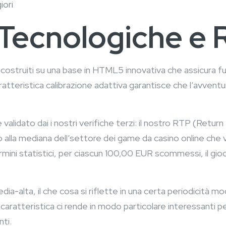
iori
 Tecnologiche e
 costruiti su una base in HTML5 innovativa che assicura 
aratteristica calibrazione adattiva garantisce che l’avven
idato dai i nostri verifiche terzi: il nostro RTP (Return 
 alla mediana dell’settore dei game da casino online che 
ermini statistici, per ciascun 100,00 EUR scommessi, il gio
dia-alta, il che cosa si riflette in una certa periodicità mo
ta caratteristica ci rende in modo particolare interessanti 
ti.