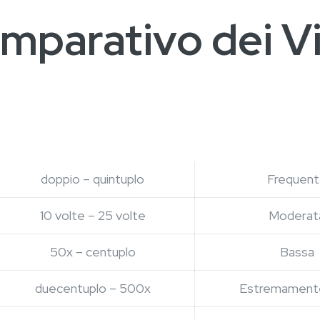
parativo dei Vi
doppio – quintuplo
Frequen
10 volte – 25 volte
Moderat
50x – centuplo
Bassa
duecentuplo – 500x
Estremament