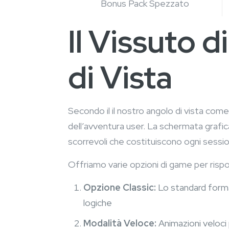
Bonus Pack Spezzato
Il Vissuto d
di Vista
Secondo il il nostro angolo di vista com
dell’avventura user. La schermata grafica
scorrevoli che costituiscono ogni sessi
Offriamo varie opzioni di game per risp
Opzione Classic:
Lo standard format
logiche
Modalità Veloce:
Animazioni veloci