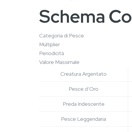
Schema Com
Categoria di Pesce
Multiplier
Periodicità
Valore Massimale
Creatura Argentato
Pesce d’Oro
Preda Iridescente
Pesce Leggendaria