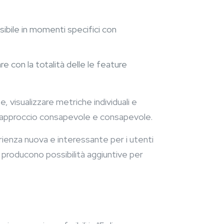
sibile in momenti specifici con
 con la totalità delle le feature
, visualizzare metriche individuali e
un approccio consapevole e consapevole.
rienza nuova e interessante per i utenti
 producono possibilità aggiuntive per