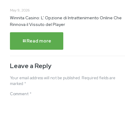
May 9, 2026
Winnita Casino: L’ Opzione di Intrattenimento Online Che
Rinnova il Vissuto del Player
Read more
Leave a Reply
Your email address will not be published.
Required fields are
marked
*
Comment
*