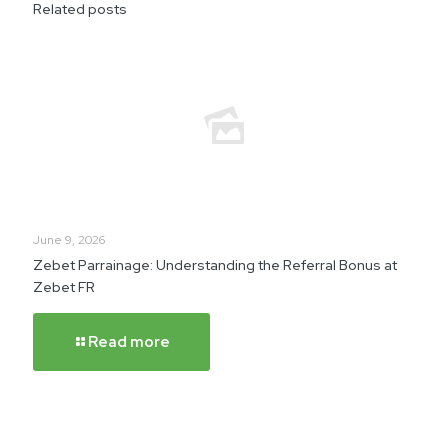
Related posts
June 9, 2026
Zebet Parrainage: Understanding the Referral Bonus at
Zebet FR
Read more