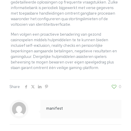
gedetailleerde oplossingen op frequente vraagstukken. Zulke
informatiebank is periodiek bijgewerkt met verse gegevens
met toepasbare handleidingen omtrent gangbare processen
waaronder het configureren qua stortingslimieten of de
voltooien van identiteitsverficatie.
Men volgen een proactieve benadering van gezond
casinospelen middels hulpmiddelen te te kunnen bieden
inclusief self-exclusion, reality checks en persoonlijke
beperkingen aangaande betalingen, negatieve resultaten en
gamingduur. Dergelijke hulpmiddelen assisteren spelers
beheersing te mogen bewaren over eigen speelgedrag plus
staan garant omtrent één veilige gaming-platform.
Share
0
manifest