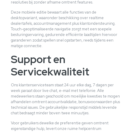
resoluties bij zonder afname omtrent features.
Deze mobiele editie bewaart alle functies van de
desktopvariant, waaronder beschikking over realtime
dealertafels, accountmanagement plus klantondersteuning.
Touch-geoptimaliseerde navigatie zorgt met een soepele
besturingservaring, gedurende efficiënte laadtijden hiervoor
garanderen zodat spellen snel opstarten, reeds tijdens een
matige connectie.
Support en
Servicekwaliteit
Ons klantenserviceteam staat 24 uur elke dag, 7 dagen per
week paraat door live chat, e-mail met telefonie. Alle
medewerkers staan geschoold om moeilijke kwesties te mogen
afhandelen omtrent accountvalidatie, bonusvoorwaarden plus
technical issues. De gebruikelijke responstijd middels levende
chat bedraagt minder boven twee minuutjes.
Voor gebruikers dewelke de preferentie geven omtrent
eigenstandige hulp, levert onze ruime helpcentrum