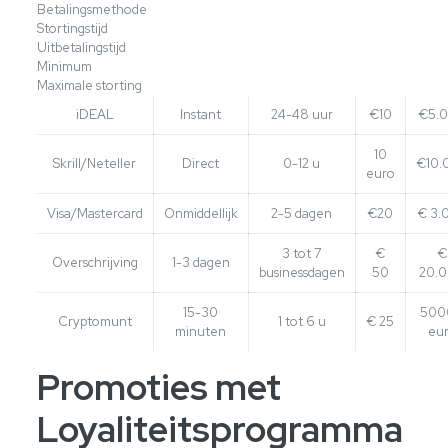
Betalingsmethode
Stortingstijd
Uitbetalingstijd
Minimum
Maximale storting
iDEAL
Instant
24-48 uur
€10
€5.
10
Skrill/Neteller
Direct
0-12 u
€10.
euro
Visa/Mastercard
Onmiddellijk
2-5 dagen
€20
€ 3.
3 tot 7
€
€
Overschrijving
1-3 dagen
businessdagen
50
20.
15-30
500
Cryptomunt
1 tot 6 u
€ 25
minuten
eu
Promoties met
Loyaliteitsprogramma