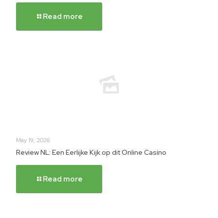
Read more
May 19, 2026
Review NL: Een Eerlijke Kijk op dit Online Casino
Read more