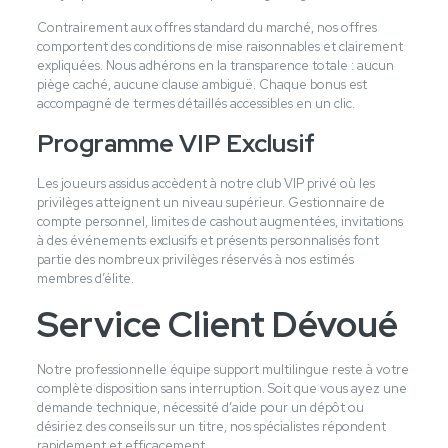
Contrairement aux offres standard du marché, nos offres
comportent des conditions de mise raisonnables et clairement
expliquées. Nous adhérons en la transparence totale : aucun
piège caché, aucune clause ambiguë. Chaque bonus est
accompagné de termes détaillés accessibles en un clic.
Programme VIP Exclusif
Les joueurs assidus accèdent à notre club VIP privé où les
privilèges atteignent un niveau supérieur. Gestionnaire de
compte personnel, limites de cashout augmentées, invitations
à des événements exclusifs et présents personnalisés font
partie des nombreux privilèges réservés à nos estimés
membres d’élite.
Service Client Dévoué
Notre professionnelle équipe support multilingue reste à votre
complète disposition sans interruption. Soit que vous ayez une
demande technique, nécessité d’aide pour un dépôt ou
désiriez des conseils sur un titre, nos spécialistes répondent
rapidement et efficacement.