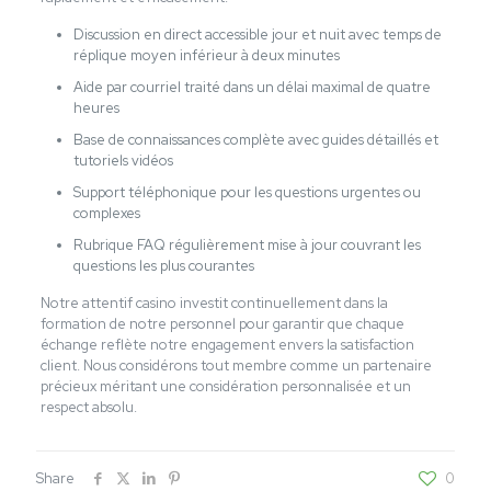
Discussion en direct accessible jour et nuit avec temps de
réplique moyen inférieur à deux minutes
Aide par courriel traité dans un délai maximal de quatre
heures
Base de connaissances complète avec guides détaillés et
tutoriels vidéos
Support téléphonique pour les questions urgentes ou
complexes
Rubrique FAQ régulièrement mise à jour couvrant les
questions les plus courantes
Notre attentif casino investit continuellement dans la
formation de notre personnel pour garantir que chaque
échange reflète notre engagement envers la satisfaction
client. Nous considérons tout membre comme un partenaire
précieux méritant une considération personnalisée et un
respect absolu.
Share
0