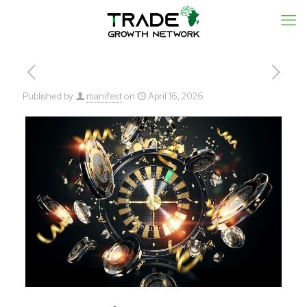
Published by
manifest
on
April 16, 2026