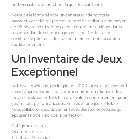
enthousiastes qui cherchent la qualité avant tout.
Notre plateforme déploie un générateur de nombres
hasardeux certifié qui promet un ratio de redistribution moyen
de 96,5%, un point vérifié par des contrôleurs indépendants
reconnus dans le secteur du jeu en ligne. Cette clarté
constitue le pilier de la foi que nos membres nous accordent
quotidiennement.
Un Inventaire de Jeux
Exceptionnel
Notre vaste sélection inclut plus de 2000 titres soigneusement
choisis auprès des meilleurs fournisseurs internationaux. Tout
jeu accessible sur notre site a été évalué rigoureusement pour
garantir des performances maximales et une justice totale.
Nous collaborons exclusivement avec des studios réputés qui
épousent notre vision de la perfection.
Catégorie de Jeux
Quantité de Titres
Créateurs Principaux