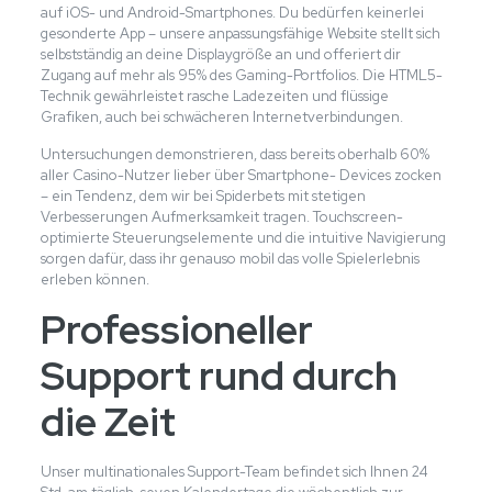
auf iOS- und Android-Smartphones. Du bedürfen keinerlei
gesonderte App – unsere anpassungsfähige Website stellt sich
selbstständig an deine Displaygröße an und offeriert dir
Zugang auf mehr als 95% des Gaming-Portfolios. Die HTML5-
Technik gewährleistet rasche Ladezeiten und flüssige
Grafiken, auch bei schwächeren Internetverbindungen.
Untersuchungen demonstrieren, dass bereits oberhalb 60%
aller Casino-Nutzer lieber über Smartphone- Devices zocken
– ein Tendenz, dem wir bei Spiderbets mit stetigen
Verbesserungen Aufmerksamkeit tragen. Touchscreen-
optimierte Steuerungselemente und die intuitive Navigierung
sorgen dafür, dass ihr genauso mobil das volle Spielerlebnis
erleben können.
Professioneller
Support rund durch
die Zeit
Unser multinationales Support-Team befindet sich Ihnen 24