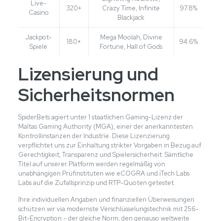
Live-
320+
Crazy Time, Infinite
97.8%
Casino
Blackjack
Jackpot-
Mega Moolah, Divine
180+
94.6%
Spiele
Fortune, Hall of Gods
Lizensierung und
Sicherheitsnormen
SpiderBets agiert unter 1 staatlichen Gaming-Lizenz der
Maltas Gaming Authority (MGA), einer der anerkanntesten
Kontrollinstanzen der Industrie. Diese Lizenzierung
verpflichtet uns zur Einhaltung strikter Vorgaben in Bezug auf
Gerechtigkeit, Transparenz und Spielersicherheit. Sämtliche
Titel auf unserer Platform werden regelmäßig von
unabhängigen Prüfinstituten wie eCOGRA und iTech Labs
Labs auf die Zufallsprinzip und RTP-Quoten getestet.
Ihre individuellen Angaben und finanziellen Überweisungen
schützen wir via modernste Verschlüsselungstechnik mit 256-
Bit-Encryption – der gleiche Norm, den genauso weltweite