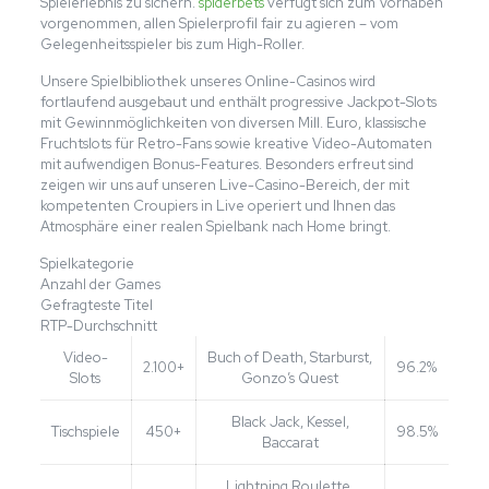
Spielerlebnis zu sichern.
spiderbets
verfügt sich zum Vorhaben
vorgenommen, allen Spielerprofil fair zu agieren – vom
Gelegenheitsspieler bis zum High-Roller.
Unsere Spielbibliothek unseres Online-Casinos wird
fortlaufend ausgebaut und enthält progressive Jackpot-Slots
mit Gewinnmöglichkeiten von diversen Mill. Euro, klassische
Fruchtslots für Retro-Fans sowie kreative Video-Automaten
mit aufwendigen Bonus-Features. Besonders erfreut sind
zeigen wir uns auf unseren Live-Casino-Bereich, der mit
kompetenten Croupiers in Live operiert und Ihnen das
Atmosphäre einer realen Spielbank nach Home bringt.
Spielkategorie
Anzahl der Games
Gefragteste Titel
RTP-Durchschnitt
Video-
Buch of Death, Starburst,
2.100+
96.2%
Slots
Gonzo’s Quest
Black Jack, Kessel,
Tischspiele
450+
98.5%
Baccarat
Lightning Roulette,