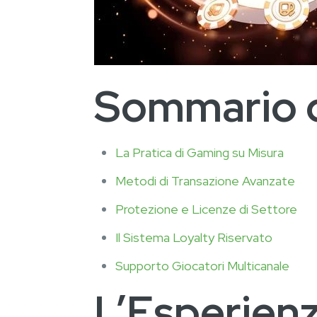
Sommario d
La Pratica di Gaming su Misura
Metodi di Transazione Avanzate
Protezione e Licenze di Settore
Il Sistema Loyalty Riservato
Supporto Giocatori Multicanale
L’Esperienz