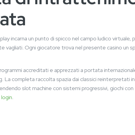
zata
lay incarna un punto di spicco nel campo ludico virtuale
agliati. Ogni giocatore trova nel presente casino un spazio
ogrammi accreditati e apprezzati a portata internazional
g. La completa raccolta spazia dai classici reinterpretati i
ndo slot machine con sistemi progressivi, giochi con dis
login
.