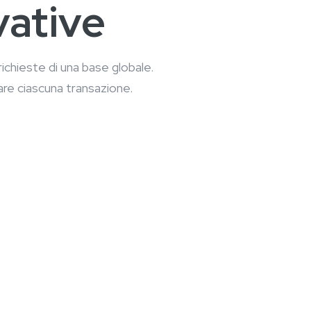
vative
chieste di una base globale.
are ciascuna transazione.