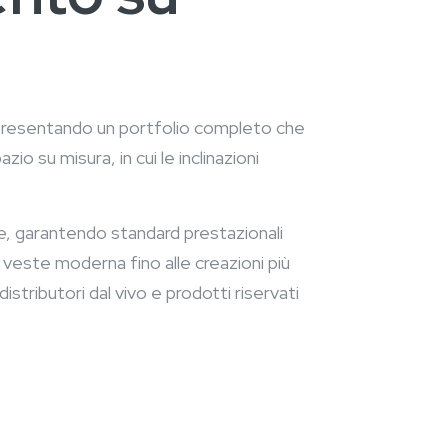
, presentando un portfolio completo che
 su misura, in cui le inclinazioni
e, garantendo standard prestazionali
n veste moderna fino alle creazioni più
tributori dal vivo e prodotti riservati