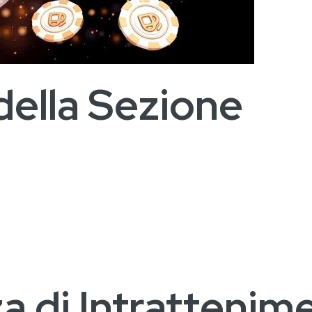
ella Sezione
a di Intrattenim