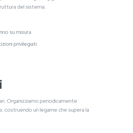
truttura del sistema.
anno su misura
oni privilegiati
i
nziari. Organizziamo periodicamente
iate, costruendo un legame che supera la