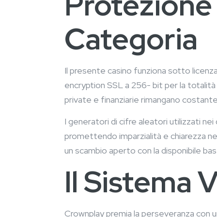
Protezione 
Categoria
Il presente casino funziona sotto licenz
encryption SSL a 256- bit per la totalità
private e finanziarie rimangano costan
I generatori di cifre aleatori utilizzati 
promettendo imparzialità e chiarezza ne
un scambio aperto con la disponibile base 
Il Sistema 
Crownplay premia la perseveranza con un