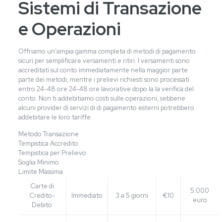
Sistemi di Transazione
e Operazioni
Offriamo un’ampia gamma completa di metodi di pagamento
sicuri per semplificare versamenti e ritiri. I versamenti sono
accreditati sul conto immediatamente nella maggior parte
parte dei metodi, mentre i prelievi richiesti sono processati
entro 24-48 ore 24-48 ore lavorative dopo la la verifica del
conto. Non ti addebitiamo costi sulle operazioni, sebbene
alcuni provider di servizi di di pagamento esterni potrebbero
addebitare le loro tariffe.
Metodo Transazione
Tempistica Accredito
Tempistica per Prelievo
Soglia Minimo
Limite Massima
Carte di
5.000
Credito-
Immediato
3 a 5 giorni
€10
euro
Debito