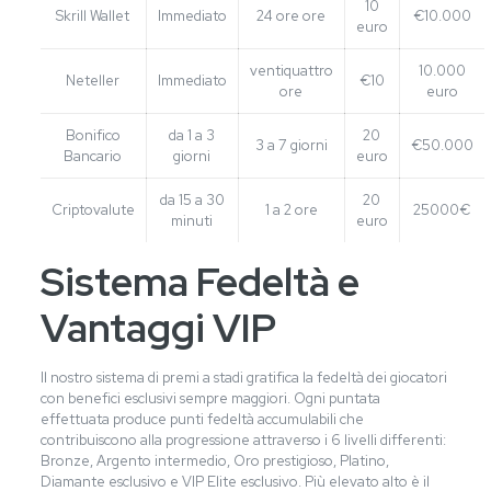
10
Skrill Wallet
Immediato
24 ore ore
€10.000
euro
ventiquattro
10.000
Neteller
Immediato
€10
ore
euro
Bonifico
da 1 a 3
20
3 a 7 giorni
€50.000
Bancario
giorni
euro
da 15 a 30
20
Criptovalute
1 a 2 ore
25000€
minuti
euro
Sistema Fedeltà e
Vantaggi VIP
Il nostro sistema di premi a stadi gratifica la fedeltà dei giocatori
con benefici esclusivi sempre maggiori. Ogni puntata
effettuata produce punti fedeltà accumulabili che
contribuiscono alla progressione attraverso i 6 livelli differenti:
Bronze, Argento intermedio, Oro prestigioso, Platino,
Diamante esclusivo e VIP Elite esclusivo. Più elevato alto è il