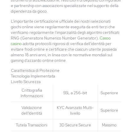
strumenti di autoesclusione, restrizioni di deposito configurabili
e partnership con associazioni specializzate nel supporto della
dipendenza da gioco.
L’importante certificazione ufficiale dei nostri selezionati
giochi online viene regolarmente eseguita da enti terzi che
verificano regolarmente l’imparzialità degli algoritmi certificati
RNG (Generatore Numerico Number Generator).
Casoo
casino
adotta protocolli rigorosi di verifica dell’identità per
evitare frodi online e certificare che ciascun utente possieda
almeno 18 anni anni, in linea con le normative mondiali sul
gaming d’azzardo online online.
Caratteristica di Protezione
Tecnologia Implementata
Livello Sicurezza
Crittografia
SSL a 256-bit
Superiore
Informazioni
Validazione
KYC Avanzato Multi-
Superiore
dell’Identità
livello
Tutela Transazioni
3D Secure Secure
Massimo