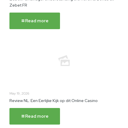
Zebet FR
Read more
May 19, 2026
Review NL: Een Eerlijke Kijk op dit Online Casino
Read more