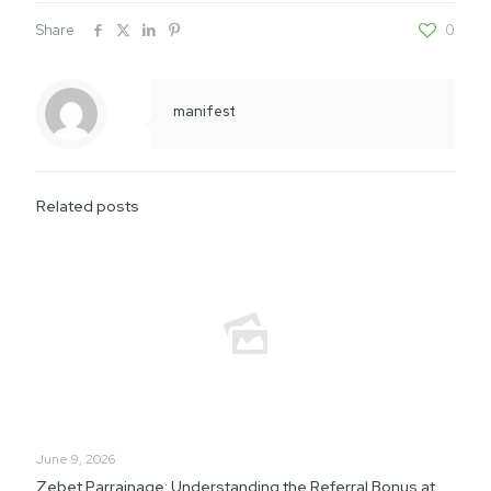
Share
0
manifest
Related posts
June 9, 2026
Zebet Parrainage: Understanding the Referral Bonus at