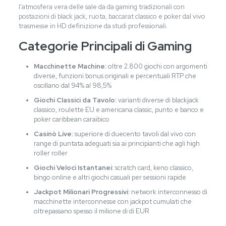
l’atmosfera vera delle sale da da gaming tradizionali con
postazioni di black jack, ruota, baccarat classico e poker dal vivo
trasmesse in HD definizione da studi professionali.
Categorie Principali di Gaming
Macchinette Machine:
oltre 2.800 giochi con argomenti
diverse, funzioni bonus originali e percentuali RTP che
oscillano dal 94% al 98,5%
Giochi Classici da Tavolo:
varianti diverse di blackjack
classico, roulette EU e americana classic, punto e banco e
poker caribbean caraibico
Casinò Live:
superiore di duecento tavoli dal vivo con
range di puntata adeguati sia ai principianti che agli high
roller roller
Giochi Veloci Istantanei:
scratch card, keno classico,
bingo online e altri giochi casuali per sessioni rapide
Jackpot Milionari Progressivi:
network interconnesso di
macchinette interconnesse con jackpot cumulati che
oltrepassano spesso il milione di di EUR