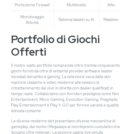
Protezione Firewall
Multilivello
Alto
Monitoraggio
Sistema basato su AI
Massimo
Attività
Portfolio di Giochi
Offerti
Il nostro vasto portfolio comprende oltre tremila cinquecento
giochi forniti da oltre di settanta provider software leader
mondiali del settore gaming. La selezione varia dalle slot
machine classiche e video moderne alle sessioni di
intrattenimento dal vivo in diretta con dealer qualificati in
tempo reale. Collaboriamo con fornitori prestigiosi come Net
Entertainment, Micro Gaming, Evolution Gaming, Pragmatic
Play Entertainment e Play’n GO per fornire varietà e qualità
elevata costante.
Le diverse moderne slot presentano diverse meccaniche di
gameplay, dai motori Megaways ai montepremi cumulativi che
toccano cifre milionari. La sezione casinò live simula