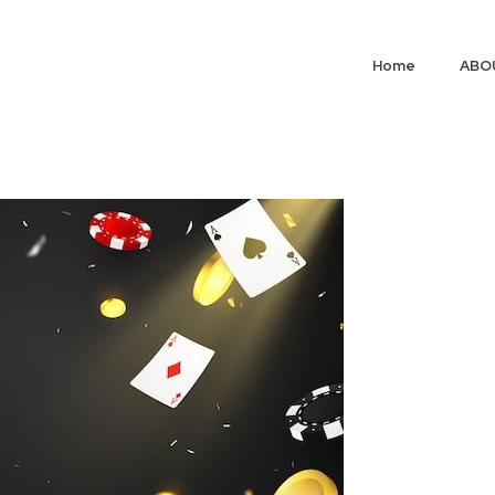
Home
ABO
 2026