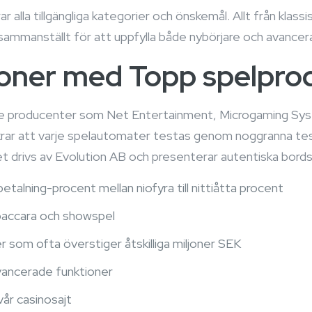
r alla tillgängliga kategorier och önskemål. Allt från klas
ammanställt för att uppfylla både nybörjare och avancer
ioner med Topp spelpro
ade producenter som Net Entertainment, Microgaming Sys
rar att varje spelautomater testas genom noggranna tes
drivs av Evolution AB och presenterar autentiska bordssp
etalning-procent mellan niofyra till nittiåtta procent
 baccara och showspel
som ofta överstiger åtskilliga miljoner SEK
avancerade funktioner
vår casinosajt