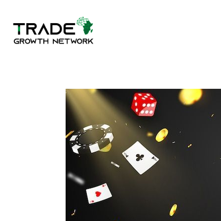
Published by
manifest
on
April 13,