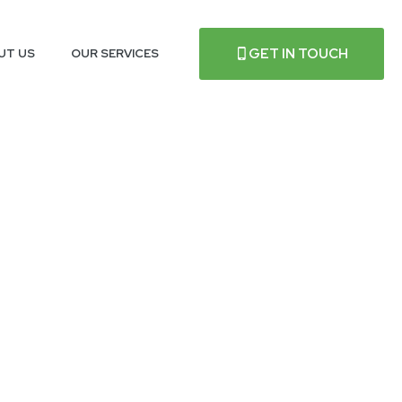
GET IN TOUCH
UT US
OUR SERVICES
Tags
Categories