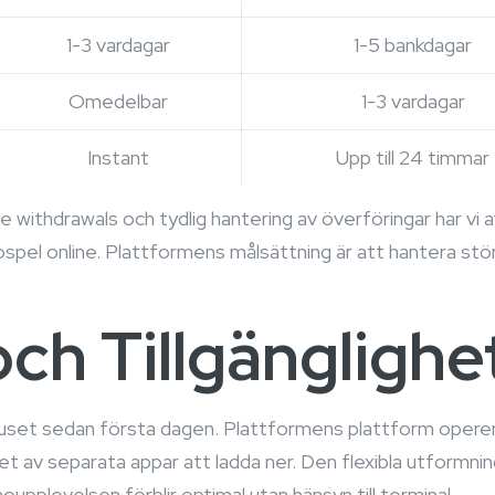
1-3 vardagar
1-5 bankdagar
Omedelbar
1-3 vardagar
Instant
Upp till 24 timmar
e withdrawals och tydlig hantering av överföringar har vi
ospel online. Plattformens målsättning är att hantera st
och Tillgänglighe
uset sedan första dagen. Plattformens plattform opererar
 av separata appar att ladda ner. Den flexibla utformningen
oupplevelsen förblir optimal utan hänsyn till terminal.