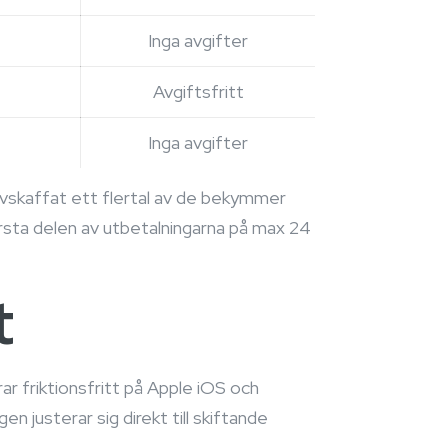
Inga avgifter
Avgiftsfritt
Inga avgifter
 avskaffat ett flertal av de bekymmer
örsta delen av utbetalningarna på max 24
t
 friktionsfritt på Apple iOS och
 justerar sig direkt till skiftande