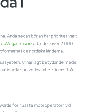
da i
a. Ända sedan början har prioritet varit
LeoVegas kasino
erbjuder över 2 000
tformarna i de nordiska länderna.
nussystem. Vi har lagt betydande medel
 nationella spelverksamhetslicens från
 Awards för “Bästa mobiloperatör” vid