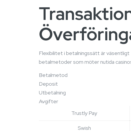
Transaktion
Överföring
Flexibilitet i betalningssätt är väsentli
betalmetoder som möter nutida casinos
Betalmetod
Deposit
Utbetalning
Avgifter
Trustly Pay
Swish