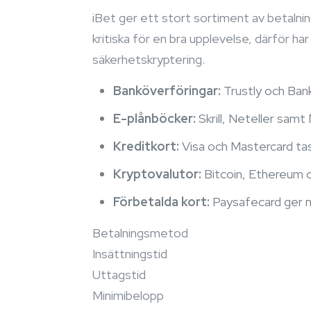
iBet ger ett stort sortiment av betalni
kritiska för en bra upplevelse, därför 
säkerhetskryptering.
Banköverföringar:
Trustly och Ban
E-plånböcker:
Skrill, Neteller sam
Kreditkort:
Visa och Mastercard ta
Kryptovalutor:
Bitcoin, Ethereum o
Förbetalda kort:
Paysafecard ger mö
Betalningsmetod
Insättningstid
Uttagstid
Minimibelopp