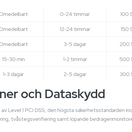
Omedelbart
0-24 timmar
100 
Omedelbart
12-24 timmar
150 
Omedelbart
3-5 dagar
200 
15-30 min
1-2 timmar
500 
1-3 dagar
2-5 dagar
300 
oner och Dataskydd
as av Level 1 PCI DSS, den högsta säkerhetsstandarden i
ring, tvåstegsverifiering samt löpande bedrägerimonitor