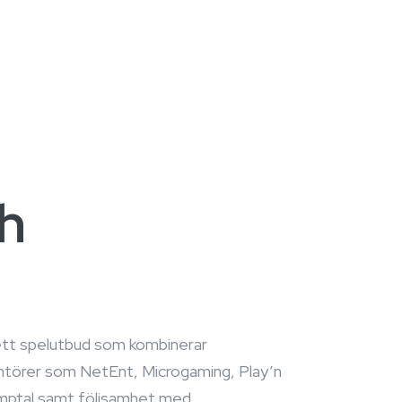
h
 ett spelutbud som kombinerar
rantörer som NetEnt, Microgaming, Play’n
lumptal samt följsamhet med