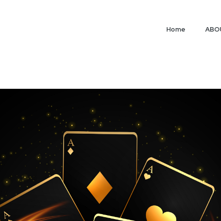
Home
ABO
 2026