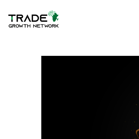
Published by
manifest
on
April 13,