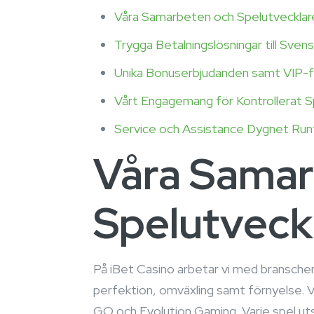
Våra Samarbeten och Spelutvecklar
Trygga Betalningslösningar till Sven
Unika Bonuserbjudanden samt VIP-f
Vårt Engagemang för Kontrollerat 
Service och Assistance Dygnet Run
Våra Samar
Spelutveck
På iBet Casino arbetar vi med bransche
perfektion, omväxling samt förnyelse. V
GO och Evolution Gaming. Varje spel uts