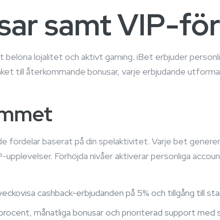
sar samt VIP-för
 belöna lojalitet och aktivt gaming. iBet erbjuder person
aket till återkommande bonusar, varje erbjudande utforma
rammet
de fördelar baserat på din spelaktivitet. Varje bet genere
IP-upplevelser. Förhöjda nivåer aktiverar personliga acco
ckovisa cashback-erbjudanden på 5% och tillgång till sta
procent, månatliga bonusar och prioriterad support med 