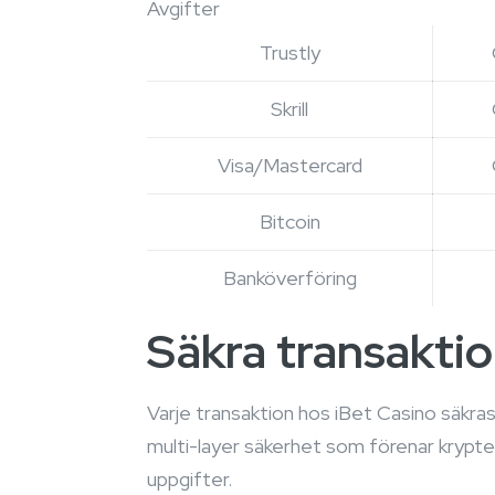
Avgifter
Trustly
Skrill
Visa/Mastercard
Bitcoin
Banköverföring
Säkra transakti
Varje transaktion hos iBet Casino säkr
multi-layer säkerhet som förenar krypte
uppgifter.