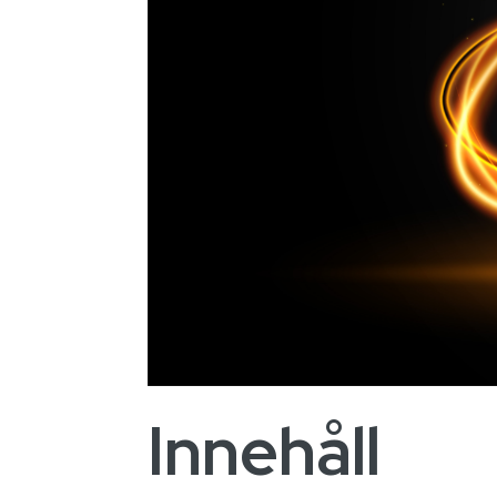
Innehåll