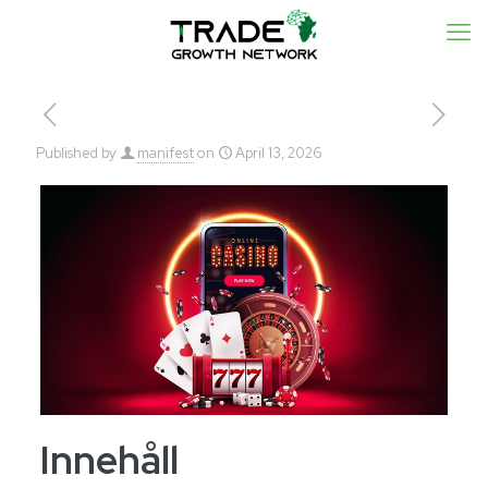
Published by
manifest
on
April 13, 2026
Innehåll