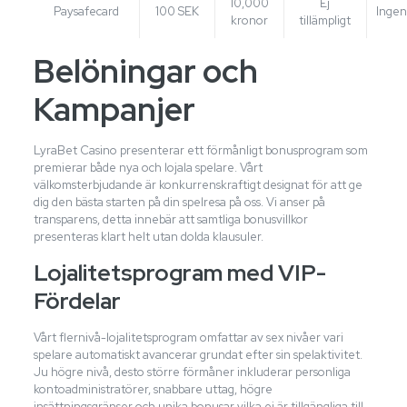
10,000
Ej
Paysafecard
100 SEK
Ingen
kronor
tillämpligt
Belöningar och
Kampanjer
LyraBet Casino presenterar ett förmånligt bonusprogram som
premierar både nya och lojala spelare. Vårt
välkomsterbjudande är konkurrenskraftigt designat för att ge
dig den bästa starten på din spelresa på oss. Vi anser på
transparens, detta innebär att samtliga bonusvillkor
presenteras klart helt utan dolda klausuler.
Lojalitetsprogram med VIP-
Fördelar
Vårt flernivå-lojalitetsprogram omfattar av sex nivåer vari
spelare automatiskt avancerar grundat efter sin spelaktivitet.
Ju högre nivå, desto större förmåner inkluderar personliga
kontoadministratörer, snabbare uttag, högre
insättningsgränser och unika bonusar vilka ej är tillgängliga till