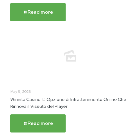
Read more
May 9, 2026
Winnita Casino: L’ Opzione di Intrattenimento Online Che
Rinnova il Vissuto del Player
Read more