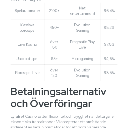
Net
Spelautomater
2100+
96.4%
Entertainment
Klassiska
Evolution
450+
98.2%
bordsspel
Gaming
över
Pragmatic Play
Live Kasino
97.8%
180
Live
Jackpottspel
85+
Microgaming
94,6%
över
Evolution
Bordsspel Live
98.5%
120
Gaming
Betalningsalternativ
och Överföringar
LyraBet Casino sätter flexibilitet och trygghet när detta gäller
ekonomiska transaktioner. Vi accepterar ett omfattande
sortiment av betalningsmetoder för att möta varierande