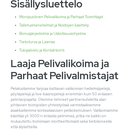
Sisällysluettelo
Monipuolinen Pelivalikoima ja Parhaat Toimittajat
Talletusmenetelmät ja Nostojen käsittely
Bonusjärjestelmä ja Uskollisuusohjelma
Tietoturva ja Lisenssi
Tukipalvelu ja Kontaktointi
Laaja Pelivalikoima ja
Parhaat Pelivalmistajat
Pelialustamme tarjoaa kattavan valikoiman hedelmäpelejä,
pöytäpelejä ja live-kasinopelejä enemmän kuin 50 erilaisen
pelintarjoajalta. Olemme tehneet partnerisuhdetta alan
johtavien toimijoiden yhteistyössä varmistaaksemme
asiakkaillemme korkeatasoisen pelikokemuksen. Valikoimamme
käsittää yli 3000:n erilaista pelinimeä, jotka ne kaikki on
mukautettu toimimaan moitteettomasti sekä tietokoneella
että älylaitteilla.