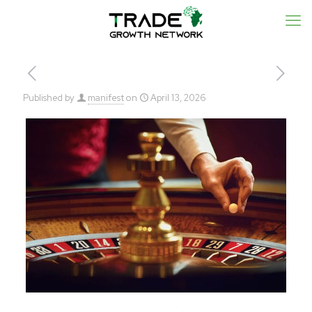
Published by
manifest
on
April 13, 2026