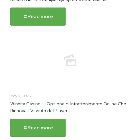
Read more
May 9, 2026
Winnita Casino: L’ Opzione di Intrattenimento Online Che
Rinnova il Vissuto del Player
Read more