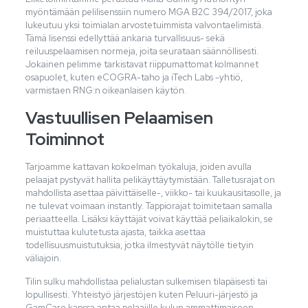
myöntämään pelilisenssiin numero MGA B2C 394/2017, joka
lukeutuu yksi toimialan arvostetuimmista valvontaelimistä.
Tämä lisenssi edellyttää ankaria turvallisuus- sekä
reiluuspelaamisen normeja, joita seurataan säännöllisesti.
Jokainen pelimme tarkistavat riippumattomat kolmannet
osapuolet, kuten eCOGRA-taho ja iTech Labs -yhtiö,
varmistaen RNG:n oikeanlaisen käytön.
Vastuullisen Pelaamisen
Toiminnot
Tarjoamme kattavan kokoelman työkaluja, joiden avulla
pelaajat pystyvät hallita pelikäyttäytymistään. Talletusrajat on
mahdollista asettaa päivittäiselle-, viikko- tai kuukausitasolle, ja
ne tulevat voimaan instantly. Tappiorajat toimitetaan samalla
periaatteella. Lisäksi käyttäjät voivat käyttää peliaikalokin, se
muistuttaa kulutetusta ajasta, taikka asettaa
todellisuusmuistutuksia, jotka ilmestyvät näytölle tietyin
väliajoin.
Tilin sulku mahdollistaa pelialustan sulkemisen tilapäisesti tai
lopullisesti. Yhteistyö järjestöjen kuten Peluuri-järjestö ja
GamCare kanssa antaa pelaajille kulun ammattimaiseen