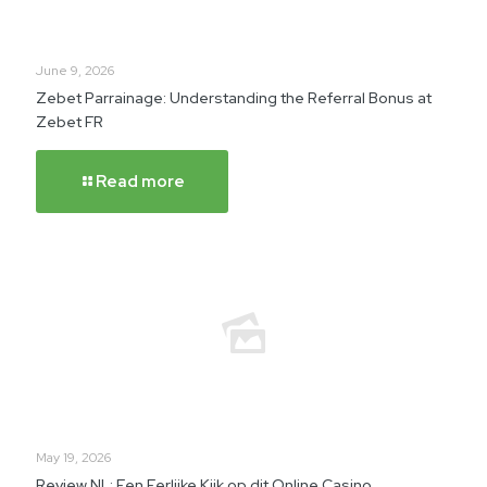
June 9, 2026
Zebet Parrainage: Understanding the Referral Bonus at
Zebet FR
Read more
May 19, 2026
Review NL: Een Eerlijke Kijk op dit Online Casino