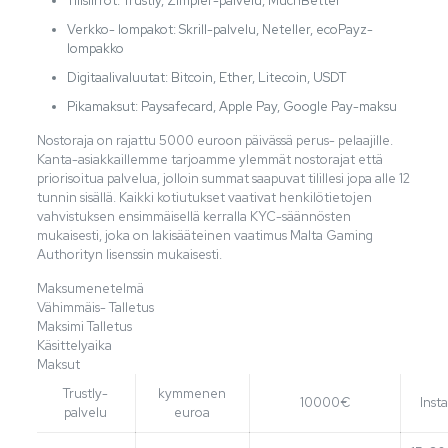
Tilisiirrot: Trustly, Zimpler-palvelu, MuchBetter
Verkko- lompakot: Skrill-palvelu, Neteller, ecoPayz-
lompakko
Digitaalivaluutat: Bitcoin, Ether, Litecoin, USDT
Pikamaksut: Paysafecard, Apple Pay, Google Pay-maksu
Nostoraja on rajattu 5000 euroon päivässä perus- pelaajille.
Kanta-asiakkaillemme tarjoamme ylemmät nostorajat että
priorisoitua palvelua, jolloin summat saapuvat tilillesi jopa alle 12
tunnin sisällä. Kaikki kotiutukset vaativat henkilötietojen
vahvistuksen ensimmäisellä kerralla KYC-säännösten
mukaisesti, joka on lakisääteinen vaatimus Malta Gaming
Authorityn lisenssin mukaisesti.
Maksumenetelmä
Vähimmäis- Talletus
Maksimi Talletus
Käsittelyaika
Maksut
Trustly-
kymmenen
10000€
Inst
palvelu
euroa