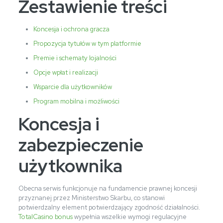
Zestawienie treści
Koncesja i ochrona gracza
Propozycja tytułów w tym platformie
Premie i schematy lojalności
Opcje wpłat i realizacji
Wsparcie dla użytkowników
Program mobilna i możliwości
Koncesja i
zabezpieczenie
użytkownika
Obecna serwis funkcjonuje na fundamencie prawnej koncesji
przyznanej przez Ministerstwo Skarbu, co stanowi
potwierdzalny element potwierdzający zgodność działalności.
TotalCasino bonus
wypełnia wszelkie wymogi regulacyjne