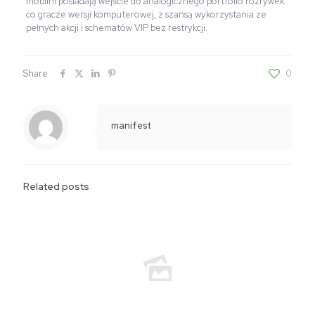
mobilni posiadają wejście do analogicznego portfolio rozrywek
co gracze wersji komputerowej, z szansą wykorzystania ze
pełnych akcji i schematów VIP bez restrykcji.
Share
0
manifest
Related posts