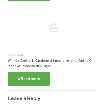
May 9, 2026
Winnita Casino: L’ Opzione di Intrattenimento Online Che
Rinnova il Vissuto del Player
Read more
Leave a Reply