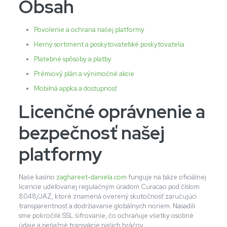
Obsah
Povolenie a ochrana našej platformy
Herný sortiment a poskytovateľské poskytovatelia
Platebné spôsoby a platby
Prémiový plán a výnimočné akcie
Mobilná appka a dostupnosť
Licenčné oprávnenie a
bezpečnosť našej
platformy
Naše kasíno
zaghareet-daniela.com
funguje na báze oficiálnej
licencie udeľovanej regulačným úradom Curacao pod číslom
8048/JAZ, ktoré znamená overený skutočnosť zaručujúci
transparentnosť a dodržiavanie globálnych noriem. Nasadili
sme pokročilé SSL šifrovanie, čo ochraňuje všetky osobné
údaje a peňažné transakcie našich hráčov.