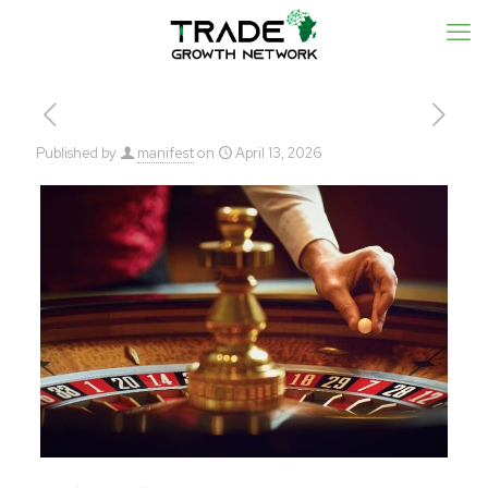
Published by
manifest
on
April 13, 2026