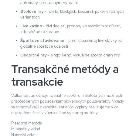
automaty s postupnými výhrami
Stolové hry
– ruleta, blackjack, baccarat, póker v rôznych
variantoch
Live kasíno
– živí dealeri, prenosy vo vysokom rozlíšení,
interakčné rozhranie
Športové stávkovanie
– pred zápasom aj live stávky na
globálne športové udalosti
Osobitné hry
– bingo, keno, virtuálne športy, crash hry
Transakčné metódy a
transakcie
Vulkanbet umožňuje rozsiahle spektrum platobných možností
prispôsobených požiadavkám slovenských používateľov. Vklady
sa spracovávajú okamžite, zatiaľ čo výplaty realizujeme v čo
najkratšom čase v závislostí od vybranej metódy.
Platobná metóda
Minimálny vklad
Najvyšší výber