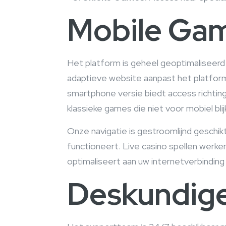
Mobile Gam
Het platform is geheel geoptimaliseerd 
adaptieve website aanpast het platform 
smartphone versie biedt access richtin
klassieke games die niet voor mobiel bli
Onze navigatie is gestroomlijnd geschik
functioneert. Live casino spellen werk
optimaliseert aan uw internetverbindi
Deskundig