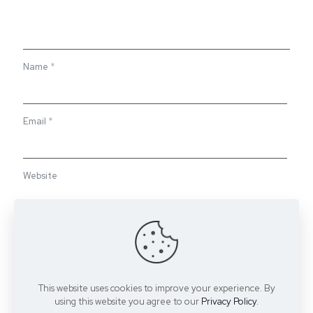
Name
*
Email
*
Website
Save my name, email, and website in this browser for the
next time I comment.
This website uses cookies to improve your experience. By
using this website you agree to our
Privacy Policy
.