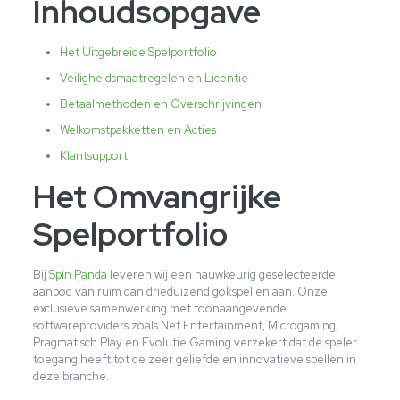
Inhoudsopgave
Het Uitgebreide Spelportfolio
Veiligheidsmaatregelen en Licentie
Betaalmethoden en Overschrijvingen
Welkomstpakketten en Acties
Klantsupport
Het Omvangrijke
Spelportfolio
Bij
Spin Panda
leveren wij een nauwkeurig geselecteerde
aanbod van ruim dan drieduizend gokspellen aan. Onze
exclusieve samenwerking met toonaangevende
softwareproviders zoals Net Entertainment, Microgaming,
Pragmatisch Play en Evolutie Gaming verzekert dat de speler
toegang heeft tot de zeer geliefde en innovatieve spellen in
deze branche.