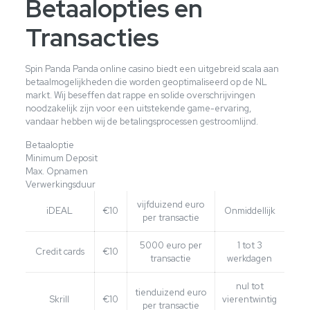
Betaalopties en
Transacties
Spin Panda Panda online casino biedt een uitgebreid scala aan
betaalmogelijkheden die worden geoptimaliseerd op de NL
markt. Wij beseffen dat rappe en solide overschrijvingen
noodzakelijk zijn voor een uitstekende game-ervaring,
vandaar hebben wij de betalingsprocessen gestroomlijnd.
Betaaloptie
Minimum Deposit
Max. Opnamen
Verwerkingsduur
vijfduizend euro
iDEAL
€10
Onmiddellijk
per transactie
5000 euro per
1 tot 3
Credit cards
€10
transactie
werkdagen
nul tot
tienduizend euro
Skrill
€10
vierentwintig
per transactie