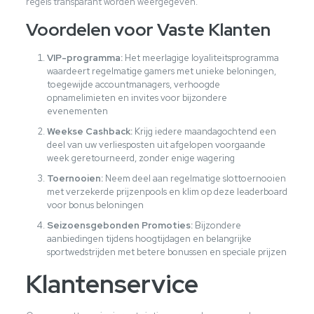
regels transparant worden weergegeven.
Voordelen voor Vaste Klanten
VIP-programma:
Het meerlagige loyaliteitsprogramma
waardeert regelmatige gamers met unieke beloningen,
toegewijde accountmanagers, verhoogde
opnamelimieten en invites voor bijzondere
evenementen
Weekse Cashback:
Krijg iedere maandagochtend een
deel van uw verliesposten uit afgelopen voorgaande
week geretourneerd, zonder enige wagering
Toernooien:
Neem deel aan regelmatige slottoernooien
met verzekerde prijzenpools en klim op deze leaderboard
voor bonus beloningen
Seizoensgebonden Promoties:
Bijzondere
aanbiedingen tijdens hoogtijdagen en belangrijke
sportwedstrijden met betere bonussen en speciale prijzen
Klantenservice