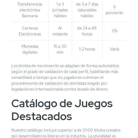
Transferencia
1 a 3
de 3 a 7 días
0
electrónica
jornadas
laborables
porciento
Bancaria
hábiles
hábiles
Carteras
Al
de 24 a 48
0%
Electrónicas
instante
horas
Monedas
15 a 30
1-2 horas
Varía
digitales
min
Los límites de movimiento se adaptan de forma automática
según el grado de validación de cada perfil, habilitando más
versatilidad a tiempo que los jugadores culminan el
procedimiento de validación de identidad exigido por
legislaciones internacionales contra lavado de dinero.
Catálogo de Juegos
Destacados
Nuestro catálogo incluye superior a de 2000 títulos creados
por desarrolladores líderes en la industria. La pluralidad es