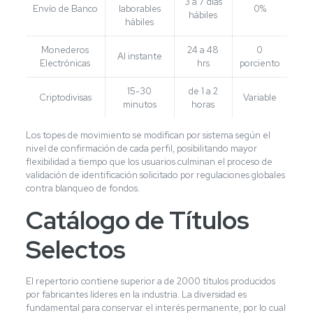
3 a 7 días
Envío de Banco
laborables
0%
hábiles
hábiles
Monederos
24 a 48
0
Al instante
Electrónicas
hrs
porciento
15-30
de 1 a 2
Criptodivisas
Variable
minutos
horas
Los topes de movimiento se modifican por sistema según el
nivel de confirmación de cada perfil, posibilitando mayor
flexibilidad a tiempo que los usuarios culminan el proceso de
validación de identificación solicitado por regulaciones globales
contra blanqueo de fondos.
Catálogo de Títulos
Selectos
El repertorio contiene superior a de 2000 títulos producidos
por fabricantes líderes en la industria. La diversidad es
fundamental para conservar el interés permanente, por lo cual