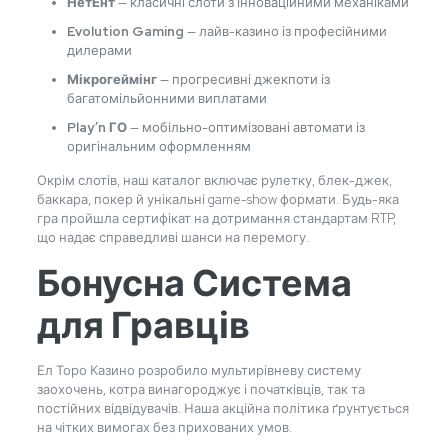
НетЕнт
— класичні слоти з інноваційними механіками
Evolution Gaming
— лайв-казино із професійними
дилерами
Мікрогеймінг
— прогресивні джекпоти із
багатомільйонними виплатами
Play’n ГО
— мобільно-оптимізовані автомати із
оригінальним оформленням
Окрім слотів, наш каталог включає рулетку, блек-джек,
баккара, покер й унікальні game-show формати. Будь-яка
гра пройшла сертифікат на дотримання стандартам RTP,
що надає справедливі шанси на перемогу.
Бонусна Система
для Гравців
Ел Торо Казино розробило мультирівневу систему
заохочень, котра винагороджує і початківців, так та
постійних відвідувачів. Наша акційна політика ґрунтується
на чітких вимогах без прихованих умов.