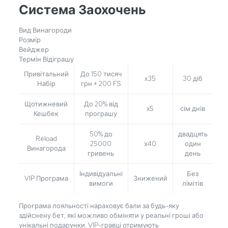
Система Заохочень
Вид Винагороди
Розмір
Вейджер
Термін Відіграшу
Привітальний
До 150 тисяч
x35
30 діб
Набір
грн + 200 FS
Щотижневий
До 20% від
x5
сім днів
Кешбек
програшу
50% до
двадцять
Reload
25000
х40
один
Винагорода
гривень
день
Індивідуальні
Без
VIP Програма
Знижений
вимоги
лімітів
Програма лояльності нараховує бали за будь-яку
здійснену бет, які можливо обміняти у реальні гроші або
унікальні подарунки. VIP-гравці отримують