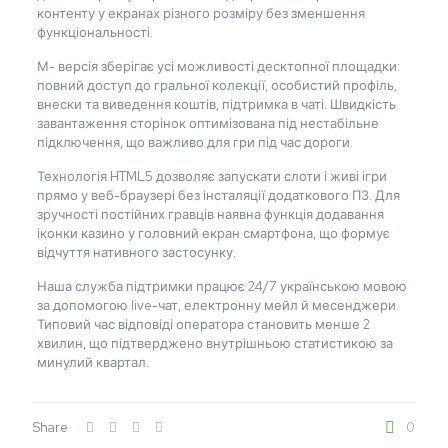
контенту у екранах різного розміру без зменшення
функціональності.
М- версія зберігає усі можливості десктопної площадки:
повний доступ до гральної колекції, особистий профіль,
внески та виведення коштів, підтримка в чаті. Швидкість
завантаження сторінок оптимізована під нестабільне
підключення, що важливо для гри під час дороги.
Технологія HTML5 дозволяє запускати слоти і живі ігри
прямо у веб-браузері без інсталяції додаткового ПЗ. Для
зручності постійних гравців наявна функція додавання
іконки казино у головний екран смартфона, що формує
відчуття нативного застосунку.
Наша служба підтримки працює 24/7 українською мовою
за допомогою live-чат, електронну мейл й месенджери.
Типовий час відповіді оператора становить менше 2
хвилин, що підтверджено внутрішньою статистикою за
минулий квартал.
Share
0