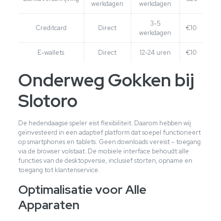
werkdagen
werkdagen
3-5
Creditcard
Direct
€10
werkdagen
E-wallets
Direct
12-24 uren
€10
Onderweg Gokken bij
Slotoro
De hedendaagse speler eist flexibiliteit. Daarom hebben wij
geïnvesteerd in een adaptief platform dat soepel functioneert
op smartphones en tablets. Geen downloads vereist – toegang
via de browser volstaat. De mobiele interface behoudt alle
functies van de desktopversie, inclusief storten, opname en
toegang tot klantenservice.
Optimalisatie voor Alle
Apparaten