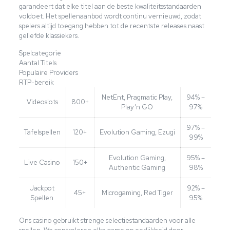
garandeert dat elke titel aan de beste kwaliteitsstandaarden
voldoet. Het spellenaanbod wordt continu vernieuwd, zodat
spelers altijd toegang hebben tot de recentste releases naast
geliefde klassiekers.
Spelcategorie
Aantal Titels
Populaire Providers
RTP-bereik
NetEnt, Pragmatic Play,
94% –
Videoslots
800+
Play’n GO
97%
97% –
Tafelspellen
120+
Evolution Gaming, Ezugi
99%
Evolution Gaming,
95% –
Live Casino
150+
Authentic Gaming
98%
Jackpot
92% –
45+
Microgaming, Red Tiger
Spellen
95%
Ons casino gebruikt strenge selectiestandaarden voor alle