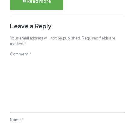
Read more
Leave a Reply
Your email address will not be published.
Required fields are
marked
*
Comment
*
Name
*