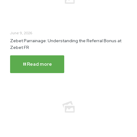
June 9, 2026
Zebet Parrainage: Understanding the Referral Bonus at
Zebet FR
Read more