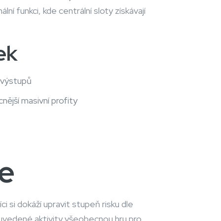
ní funkci, kde centrální sloty získávají
ek
h výstupů
nější masivní profity
ce
i si dokáží upravit stupeň risku dle
uvedené aktivity všeobecnou hru pro