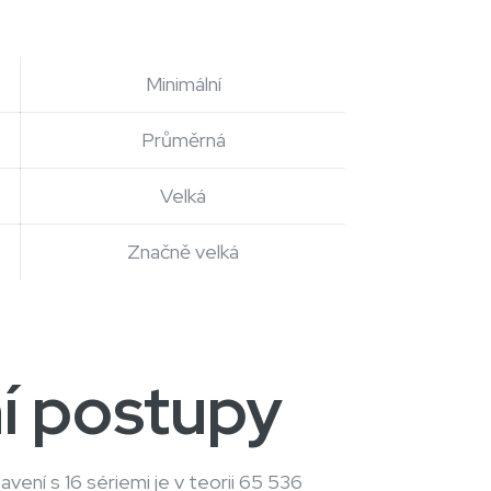
Minimální
Průměrná
Velká
Značně velká
í postupy
avení s 16 sériemi je v teorii 65 536