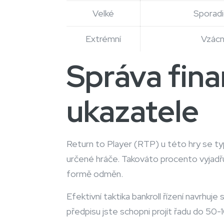
Velké
Sporadi
Extrémní
Vzác
Správa fin
ukazatele
Return to Player (RTP) u této hry se typ
určené hráče. Takováto procento vyjadř
formě odměn.
Efektivní taktika bankroll řízení navrhu
předpisu jste schopni projít řadu do 50