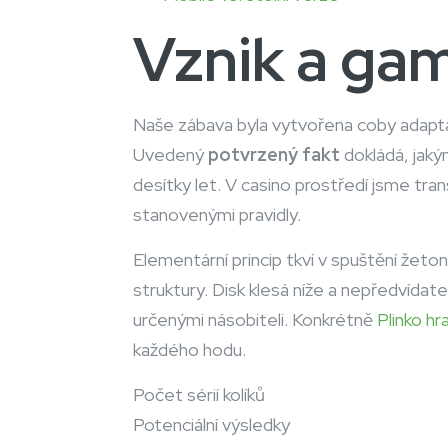
Vznik a ga
Naše zábava byla vytvořena coby adapta
Uvedený
potvrzený fakt
dokládá, jaký
desítky let. V casino prostředí jsme t
stanovenými pravidly.
Elementární princip tkví v spuštění žeto
struktury. Disk klesá níže a nepředvídate
určenými násobiteli. Konkrétně
Plinko hr
každého hodu.
Počet sérií kolíků
Potenciální výsledky