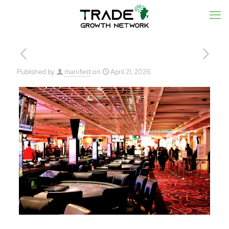
Published by
manifest
on
April 21, 2026