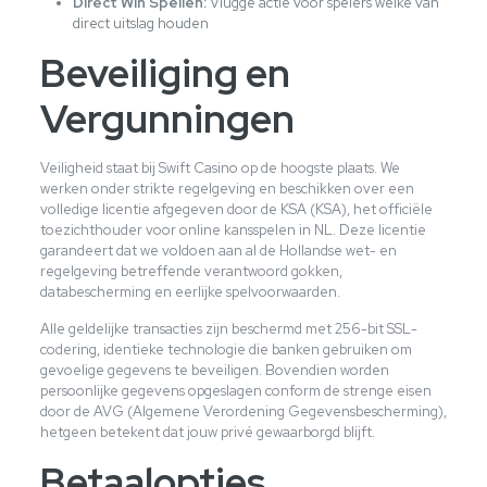
Direct Win Spellen:
Vlugge actie voor spelers welke van
direct uitslag houden
Beveiliging en
Vergunningen
Veiligheid staat bij Swift Casino op de hoogste plaats. We
werken onder strikte regelgeving en beschikken over een
volledige licentie afgegeven door de KSA (KSA), het officiële
toezichthouder voor online kansspelen in NL. Deze licentie
garandeert dat we voldoen aan al de Hollandse wet- en
regelgeving betreffende verantwoord gokken,
databescherming en eerlijke spelvoorwaarden.
Alle geldelijke transacties zijn beschermd met 256-bit SSL-
codering, identieke technologie die banken gebruiken om
gevoelige gegevens te beveiligen. Bovendien worden
persoonlijke gegevens opgeslagen conform de strenge eisen
door de AVG (Algemene Verordening Gegevensbescherming),
hetgeen betekent dat jouw privé gewaarborgd blijft.
Betaalopties