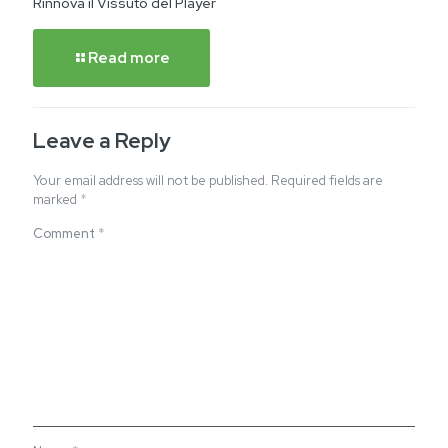
Rinnova il Vissuto del Player
Read more
Leave a Reply
Your email address will not be published.
Required fields are
marked
*
Comment
*