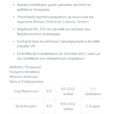
Άμεσες καταθέσεις χωρίς χρεώσεις για όλες τις
μεθόδους πληρωμής
Υποστήριξη κρυπτονομισμάτων με ανωνυμία και
ταχύτητα (Bitcoin, Ethereum, Litecoin, Tether)
Ασφάλεια SSL 256-bit για κάθε συναλλαγή που
διεξάγεται στην πλατφόρμα
Ευέλικτα όρια συναλλαγών προσαρμοσμένα σε κάθε
επίπεδο VIP
Επαλήθευση λογαριασμού σε λιγότερο από 2 ώρες με
την κατάθεση των απαραίτητων εγγράφων
Μέθοδος Πληρωμής
Ελάχιστη Κατάθεση
Μέγιστη Ανάληψη
Χρόνος Επεξεργασίας
€5.000/
1-3
Visa/Mastercard
€10
ημέρα
εργάσιμες
€10.000/
Skrill/Neteller
€10
0-4 ώρες
ημέρα