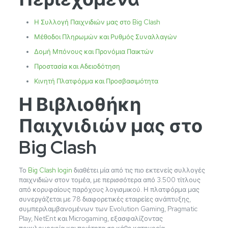
Η Συλλογή Παιχνιδιών μας στο Big Clash
Μέθοδοι Πληρωμών και Ρυθμός Συναλλαγών
Δομή Μπόνους και Προνόμια Παικτών
Προστασία και Αδειοδότηση
Κινητή Πλατφόρμα και Προσβασιμότητα
Η Βιβλιοθήκη
Παιχνιδιών μας στο
Big Clash
Το
Big Clash login
διαθέτει μία από τις πιο εκτενείς συλλογές
παιχνιδιών στον τομέα, με περισσότερα από 3.500 τίτλους
από κορυφαίους παρόχους λογισμικού. Η πλατφόρμα μας
συνεργάζεται με 78 διαφορετικές εταιρείες ανάπτυξης,
συμπεριλαμβανομένων των Evolution Gaming, Pragmatic
Play, NetEnt και Microgaming, εξασφαλίζοντας