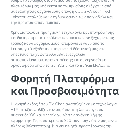
ρυθμιστικές αρχές στον τομέα των τυχερών παιχνιδιών. Η
πλατφόρμα μας υπόκειται σε τριμηνιαίους ελέγχους από
ανεξάρτητους οργανισμούς όπως η eCOGRA και η iTech
Labs που επαληθεύουν τη δικαιοσύνη των παιχνιδιών και
την προστασία των παικτών.
Χρησιμοποιούμε προηγμένη τεχνολογία κρυπτογράφησης
και διατηρούμε τα κεφάλαια των παικτών σε ξεχωριστούς
τραπεζικούς λογαριασμούς, απομονωμένους από τα
λειτουργικά έξοδα της εταιρείας. Η δέσμευσή μας στο
υπεύθυνο παιχνίδι περιλαμβάνει εργαλεία
αυτοαποκλεισμού, όρια κατάθεσης και συνεργασία με
οργανισμούς όπως το GamCare και το BeGambleAware.
Φορητή Πλατφόρμα
και Προσβασιμότητα
Η κινητή εκδοχή του Big Clash αναπτύχθηκε με τεχνολογία
HTML5, εξασφαλίζοντας απρόσκοπτη λειτουργία σε
συσκευές iOS και Android χωρίς την ανάγκη λήψης
εφαρμογής. Περισσότερο από 92% των παιχνιδιών μας είναι
πλήρως βελτιστοποιημένα για κινητά, προσφέροντας την