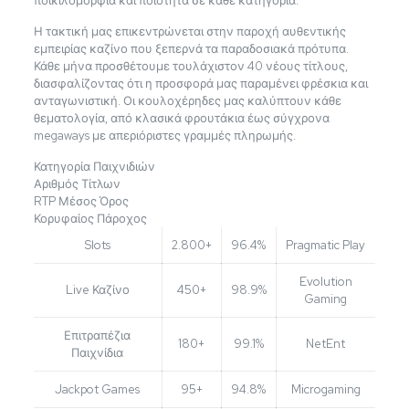
ποικιλομορφία και ποιότητα σε κάθε κατηγορία.
Η τακτική μας επικεντρώνεται στην παροχή αυθεντικής
εμπειρίας καζίνο που ξεπερνά τα παραδοσιακά πρότυπα.
Κάθε μήνα προσθέτουμε τουλάχιστον 40 νέους τίτλους,
διασφαλίζοντας ότι η προσφορά μας παραμένει φρέσκια και
ανταγωνιστική. Οι κουλοχέρηδες μας καλύπτουν κάθε
θεματολογία, από κλασικά φρουτάκια έως σύγχρονα
megaways με απεριόριστες γραμμές πληρωμής.
Κατηγορία Παιχνιδιών
Αριθμός Τίτλων
RTP Μέσος Όρος
Κορυφαίος Πάροχος
Slots
2.800+
96.4%
Pragmatic Play
Evolution
Live Καζίνο
450+
98.9%
Gaming
Επιτραπέζια
180+
99.1%
NetEnt
Παιχνίδια
Jackpot Games
95+
94.8%
Microgaming