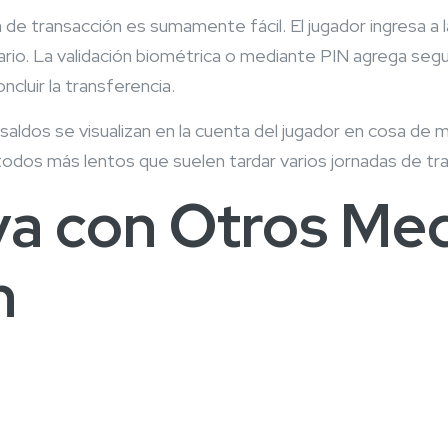
e transacción es sumamente fácil. El jugador ingresa a l
ario. La validación biométrica o mediante PIN agrega segu
ncluir la transferencia.
 saldos se visualizan en la cuenta del jugador en cosa d
todos más lentos que suelen tardar varios jornadas de tr
a con Otros Med
n