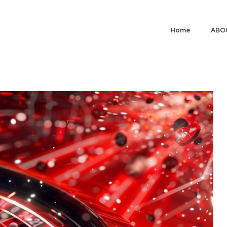
Home
ABO
, 2026