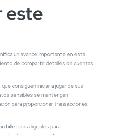
r este
nifica un avance importante en esta
miento de compartir detalles de cuentas
que consiguen iniciar a jugar de sus
 datos sensibles se mantengan
ación para proporcionar transacciones
n billeteras digitales para