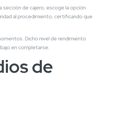
a sección de cajero, escoge la opción
ridad al procedimiento, certificando que
e momentos. Dicho nivel de rendimiento
abajo en completarse.
ios de