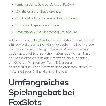
Umfangreiches Spielportfolio auf FoxSlots
Zertifizierung und Spielerschutz
Komfortable Ein- und Auszahlungsoptionen
Lukrative Angebote an Nutzer
Professioneller Service ständig um jede Uhr
Willkommen zu
https://foxslot.de/
, wo Excitement mit Schutz
trifft sowie alle User eine Möglichkeit bekommt, hochwertige
Casino-Unterhaltung zu genießen. Das Sortiment wurde
gezielt ausgewählt, um gleichermaßen routinierten Gamern
als ebenso Anfängern das außergewöhnliches Erlebnis zu
ermöglichen. Mit neuester Technik & unserer
benutzerfreundlichen Plattform definieren man innovative
Maßstäbe in der Online-Gaming-Branche.
Umfangreiches
Spielangebot bei
FoxSlots