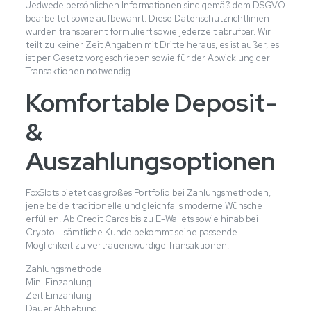
Jedwede persönlichen Informationen sind gemäß dem DSGVO
bearbeitet sowie aufbewahrt. Diese Datenschutzrichtlinien
wurden transparent formuliert sowie jederzeit abrufbar. Wir
teilt zu keiner Zeit Angaben mit Dritte heraus, es ist außer, es
ist per Gesetz vorgeschrieben sowie für der Abwicklung der
Transaktionen notwendig.
Komfortable Deposit-
&
Auszahlungsoptionen
FoxSlots bietet das großes Portfolio bei Zahlungsmethoden,
jene beide traditionelle und gleichfalls moderne Wünsche
erfüllen. Ab Credit Cards bis zu E-Wallets sowie hinab bei
Crypto – sämtliche Kunde bekommt seine passende
Möglichkeit zu vertrauenswürdige Transaktionen.
Zahlungsmethode
Min. Einzahlung
Zeit Einzahlung
Dauer Abhebung