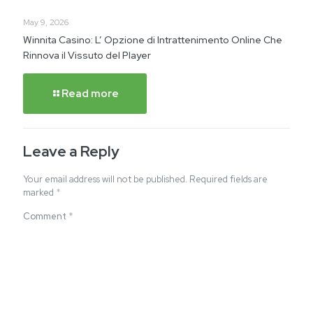
May 9, 2026
Winnita Casino: L’ Opzione di Intrattenimento Online Che
Rinnova il Vissuto del Player
Read more
Leave a Reply
Your email address will not be published.
Required fields are
marked
*
Comment
*