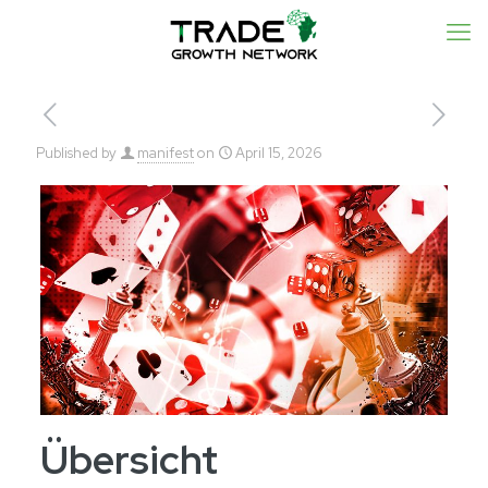
Published by
manifest
on
April 15, 2026
Übersicht