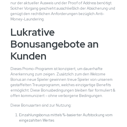
nur der aktueller Ausweis und der Proof of Address benötigt.
Solcher Vorgang geschieht ausschließlich der Absicherung und
genügt den rechtlichen Anforderungen bezüglich Anti-
Money-Laundering.
Lukrative
Bonusangebote an
Kunden
Dieses Promo-Programm ist konzipiert, um dauerhafte
Anerkennung zum zeigen. Zusätzlich zum den Welcome
Bonus an neue Spieler gewinnen treue Spieler von unserem
gestaffelten Treueprogramm, welches einzigartige Benefits
ermöglicht. Diese Bonusbedingungen bleiben fair formuliert &
offen kommuniziert – ohne verborgene Bedingungen.
Diese Bonusarten sind zur Nutzung:
Einzahlungsbonus mittels %-basierter Aufstockung vom
eingezahlten Wertes