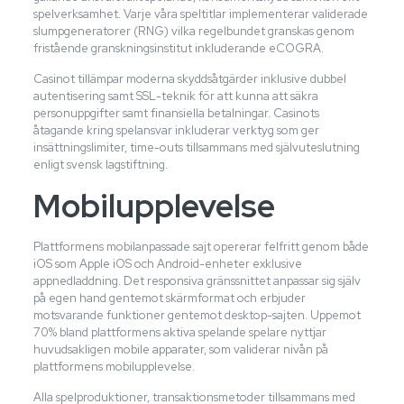
spelverksamhet. Varje våra speltitlar implementerar validerade
slumpgeneratorer (RNG) vilka regelbundet granskas genom
fristående granskningsinstitut inkluderande eCOGRA.
Casinot tillämpar moderna skyddsåtgärder inklusive dubbel
autentisering samt SSL-teknik för att kunna att säkra
personuppgifter samt finansiella betalningar. Casinots
åtagande kring spelansvar inkluderar verktyg som ger
insättningslimiter, time-outs tillsammans med självuteslutning
enligt svensk lagstiftning.
Mobilupplevelse
Plattformens mobilanpassade sajt opererar felfritt genom både
iOS som Apple iOS och Android-enheter exklusive
appnedladdning. Det responsiva gränssnittet anpassar sig själv
på egen hand gentemot skärmformat och erbjuder
motsvarande funktioner gentemot desktop-sajten. Uppemot
70% bland plattformens aktiva spelande spelare nyttjar
huvudsakligen mobile apparater, som validerar nivån på
plattformens mobilupplevelse.
Alla spelproduktioner, transaktionsmetoder tillsammans med