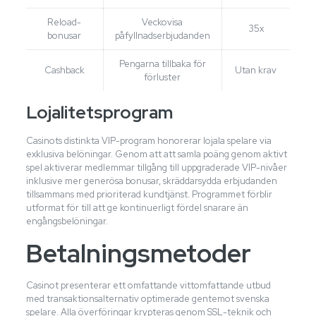
Reload-
Veckovisa
35x
bonusar
påfyllnadserbjudanden
Pengarna tillbaka för
Cashback
Utan krav
förluster
Lojalitetsprogram
Casinots distinkta VIP-program honorerar lojala spelare via
exklusiva belöningar. Genom att att samla poäng genom aktivt
spel aktiverar medlemmar tillgång till uppgraderade VIP-nivåer
inklusive mer generösa bonusar, skräddarsydda erbjudanden
tillsammans med prioriterad kundtjänst. Programmet förblir
utformat för till att ge kontinuerligt fördel snarare än
engångsbelöningar.
Betalningsmetoder
Casinot presenterar ett omfattande vittomfattande utbud
med transaktionsalternativ optimerade gentemot svenska
spelare. Alla överföringar krypteras genom SSL-teknik och