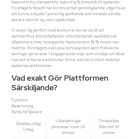
baserat kring transparens, spänning & ansvarsfullt spelande.
Företagets filosofi har kontinuerligt genomgående utgjorts av
att kunna erbjuda 1 personlig spelkänsla som innebär att alla
spelare känner sig vara uppskattad.
Vi skiljer sig jämfört med konkurrenterna via till att
sammanföra ett omfattande vittomfattande spelbibliotek
tillsammans med nyskapande features som få få rivaler kan
matcha. Företagets exklusiva bonussystem samt frekventa
tävlingar genererar 1 engagerande miljö som innebär att såväl
nya och erfarna medlemmar finner element vilket matchar
spelarnas preferenser.
Vad exakt Gör Plattformen
Särskiljande?
Funktion
Beskrivning
Nytta till Spelare
Utbetalningar
Omedelbar
Snabba uttag
processar inom 24
åtkomst till
Uttag
timmar
vinster