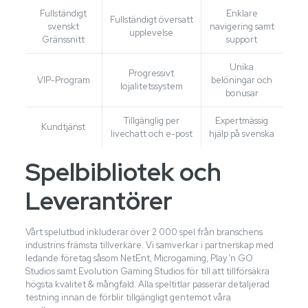
Fullständigt
Enklare
Fullständigt översatt
svenskt
navigering samt
upplevelse
Gränssnitt
support
Unika
Progressivt
VIP-Program
belöningar och
lojalitetssystem
bonusar
Tillgänglig per
Expertmässig
Kundtjänst
livechatt och e-post
hjälp på svenska
Spelbibliotek och
Leverantörer
Vårt spelutbud inkluderar över 2 000 spel från branschens
industrins främsta tillverkare. Vi samverkar i partnerskap med
ledande företag såsom NetEnt, Microgaming, Play’n GO
Studios samt Evolution Gaming Studios för till att tillförsäkra
högsta kvalitet & mångfald. Alla speltitlar passerar detaljerad
testning innan de förblir tillgängligt gentemot våra