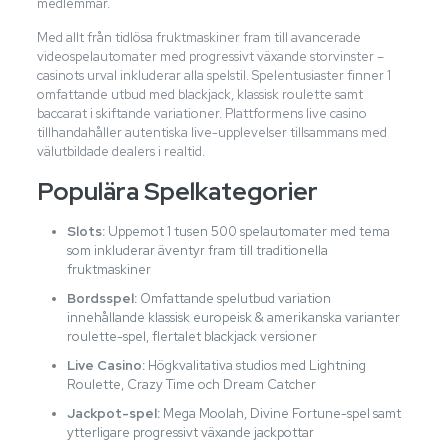
medlemmar.
Med allt från tidlösa fruktmaskiner fram till avancerade
videospelautomater med progressivt växande storvinster –
casinots urval inkluderar alla spelstil. Spelentusiaster finner 1
omfattande utbud med blackjack, klassisk roulette samt
baccarat i skiftande variationer. Plattformens live casino
tillhandahåller autentiska live-upplevelser tillsammans med
välutbildade dealers i realtid.
Populära Spelkategorier
Slots:
Uppemot 1 tusen 500 spelautomater med tema
som inkluderar äventyr fram till traditionella
fruktmaskiner
Bordsspel:
Omfattande spelutbud variation
innehållande klassisk europeisk & amerikanska varianter
roulette-spel, flertalet blackjack versioner
Live Casino:
Högkvalitativa studios med Lightning
Roulette, Crazy Time och Dream Catcher
Jackpot-spel:
Mega Moolah, Divine Fortune-spel samt
ytterligare progressivt växande jackpottar