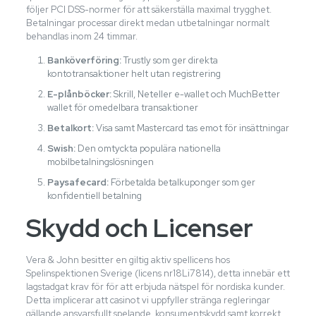
följer PCI DSS-normer för att säkerställa maximal trygghet.
Betalningar processar direkt medan utbetalningar normalt
behandlas inom 24 timmar.
Banköverföring:
Trustly som ger direkta
kontotransaktioner helt utan registrering
E-plånböcker:
Skrill, Neteller e-wallet och MuchBetter
wallet för omedelbara transaktioner
Betalkort:
Visa samt Mastercard tas emot för insättningar
Swish:
Den omtyckta populära nationella
mobilbetalningslösningen
Paysafecard:
Förbetalda betalkuponger som ger
konfidentiell betalning
Skydd och Licenser
Vera & John besitter en giltig aktiv spellicens hos
Spelinspektionen Sverige (licens nr18Li7814), detta innebär ett
lagstadgat krav för för att erbjuda nätspel för nordiska kunder.
Detta implicerar att casinot vi uppfyller stränga regleringar
gällande ansvarsfullt spelande, konsumentskydd samt korrekt