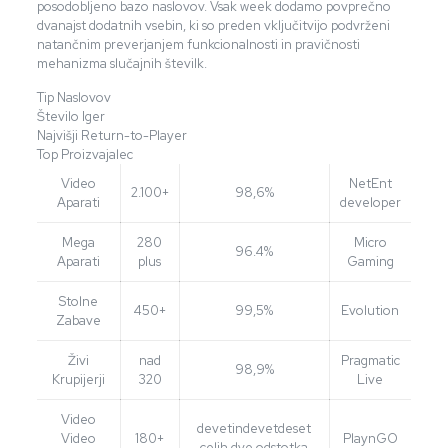
posodobljeno bazo naslovov. Vsak week dodamo povprečno
dvanajst dodatnih vsebin, ki so preden vključitvijo podvrženi
natančnim preverjanjem funkcionalnosti in pravičnosti
mehanizma slučajnih številk.
Tip Naslovov
Število Iger
Najvišji Return-to-Player
Top Proizvajalec
Video
NetEnt
2.100+
98,6%
Aparati
developer
Mega
280
Micro
96.4%
Aparati
plus
Gaming
Stolne
450+
99,5%
Evolution
Zabave
Živi
nad
Pragmatic
98,9%
Krupijerji
320
Live
Video
devetindevetdeset
Video
180+
PlaynGO
celih dve odstotka