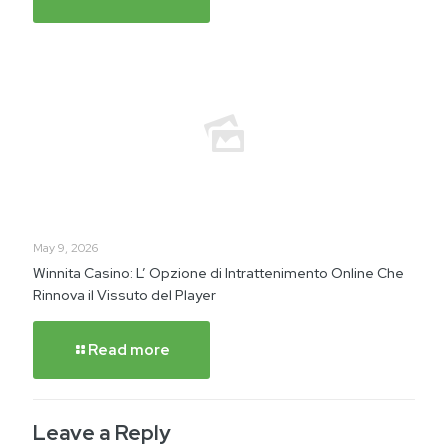
May 9, 2026
Winnita Casino: L’ Opzione di Intrattenimento Online Che
Rinnova il Vissuto del Player
Read more
Leave a Reply