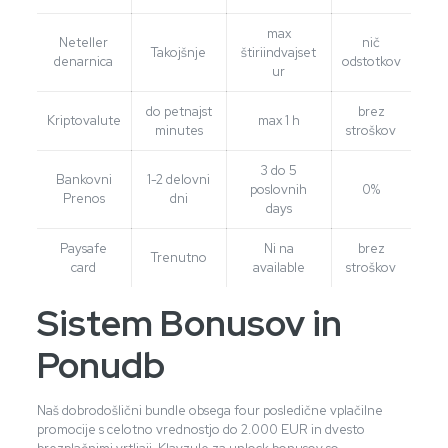
max
Neteller
nič
Takojšnje
štiriindvajset
denarnica
odstotkov
ur
do petnajst
brez
Kriptovalute
max 1 h
minutes
stroškov
3 do 5
Bankovni
1-2 delovni
poslovnih
0%
Prenos
dni
days
Paysafe
Ni na
brez
Trenutno
card
available
stroškov
Sistem Bonusov in
Ponudb
Naš dobrodošlični bundle obsega four posledične vplačilne
promocije s celotno vrednostjo do 2.000 EUR in dvesto