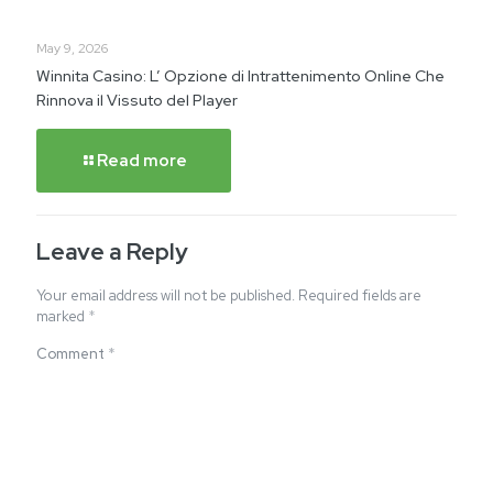
May 9, 2026
Winnita Casino: L’ Opzione di Intrattenimento Online Che
Rinnova il Vissuto del Player
Read more
Leave a Reply
Your email address will not be published.
Required fields are
marked
*
Comment
*