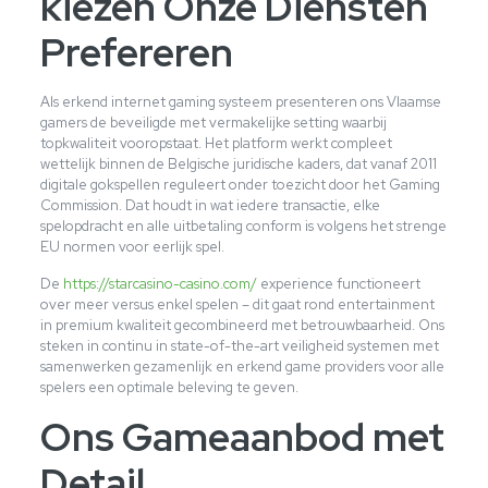
kiezen Onze Diensten
Prefereren
Als erkend internet gaming systeem presenteren ons Vlaamse
gamers de beveiligde met vermakelijke setting waarbij
topkwaliteit vooropstaat. Het platform werkt compleet
wettelijk binnen de Belgische juridische kaders, dat vanaf 2011
digitale gokspellen reguleert onder toezicht door het Gaming
Commission. Dat houdt in wat iedere transactie, elke
spelopdracht en alle uitbetaling conform is volgens het strenge
EU normen voor eerlijk spel.
De
https://starcasino-casino.com/
experience functioneert
over meer versus enkel spelen – dit gaat rond entertainment
in premium kwaliteit gecombineerd met betrouwbaarheid. Ons
steken in continu in state-of-the-art veiligheid systemen met
samenwerken gezamenlijk en erkend game providers voor alle
spelers een optimale beleving te geven.
Ons Gameaanbod met
Detail