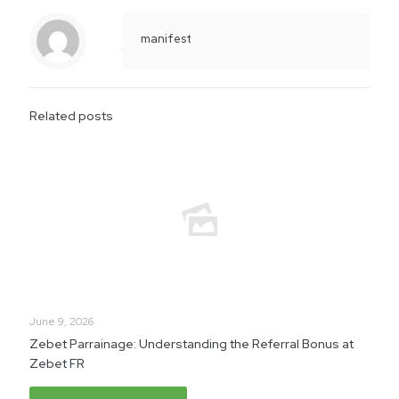
manifest
Related posts
June 9, 2026
Zebet Parrainage: Understanding the Referral Bonus at
Zebet FR