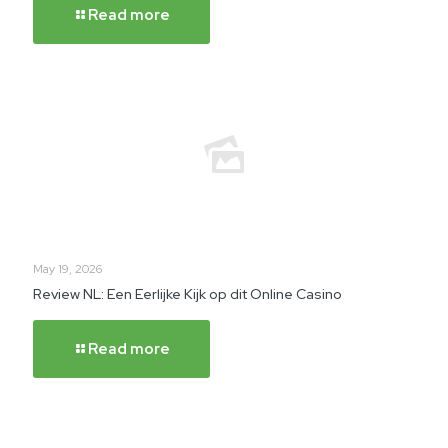
Read more
May 19, 2026
Review NL: Een Eerlijke Kijk op dit Online Casino
Read more