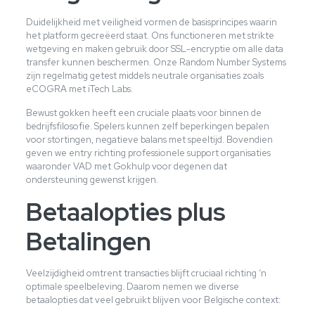
Duidelijkheid met veiligheid vormen de basisprincipes waarin
het platform gecreëerd staat. Ons functioneren met strikte
wetgeving en maken gebruik door SSL-encryptie om alle data
transfer kunnen beschermen. Onze Random Number Systems
zijn regelmatig getest middels neutrale organisaties zoals
eCOGRA met iTech Labs.
Bewust gokken heeft een cruciale plaats voor binnen de
bedrijfsfilosofie. Spelers kunnen zelf beperkingen bepalen
voor stortingen, negatieve balans met speeltijd. Bovendien
geven we entry richting professionele support organisaties
waaronder VAD met Gokhulp voor degenen dat
ondersteuning gewenst krijgen.
Betaalopties plus
Betalingen
Veelzijdigheid omtrent transacties blijft cruciaal richting ‘n
optimale speelbeleving. Daarom nemen we diverse
betaalopties dat veel gebruikt blijven voor Belgische context: