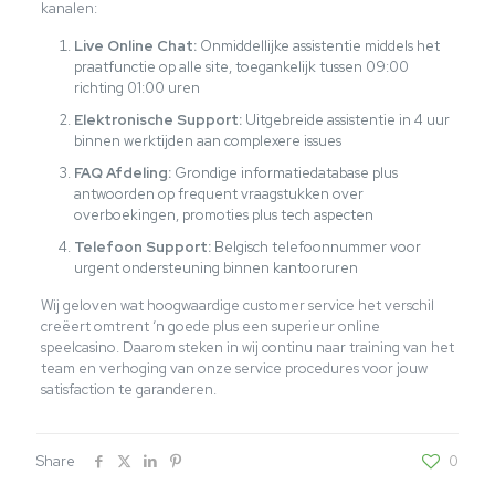
kanalen:
Live Online Chat:
Onmiddellijke assistentie middels het
praatfunctie op alle site, toegankelijk tussen 09:00
richting 01:00 uren
Elektronische Support:
Uitgebreide assistentie in 4 uur
binnen werktijden aan complexere issues
FAQ Afdeling:
Grondige informatiedatabase plus
antwoorden op frequent vraagstukken over
overboekingen, promoties plus tech aspecten
Telefoon Support:
Belgisch telefoonnummer voor
urgent ondersteuning binnen kantooruren
Wij geloven wat hoogwaardige customer service het verschil
creëert omtrent ‘n goede plus een superieur online
speelcasino. Daarom steken in wij continu naar training van het
team en verhoging van onze service procedures voor jouw
satisfaction te garanderen.
Share
0