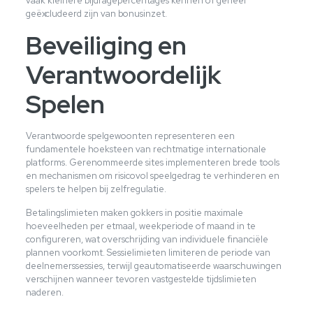
vaak kleinere bijdragepercentages kennen of geheel
geëxcludeerd zijn van bonusinzet.
Beveiliging en
Verantwoordelijk
Spelen
Verantwoorde spelgewoonten representeren een
fundamentele hoeksteen van rechtmatige internationale
platforms. Gerenommeerde sites implementeren brede tools
en mechanismen om risicovol speelgedrag te verhinderen en
spelers te helpen bij zelfregulatie.
Betalingslimieten maken gokkers in positie maximale
hoeveelheden per etmaal, weekperiode of maand in te
configureren, wat overschrijding van individuele financiële
plannen voorkomt. Sessielimieten limiteren de periode van
deelnemerssessies, terwijl geautomatiseerde waarschuwingen
verschijnen wanneer tevoren vastgestelde tijdslimieten
naderen.