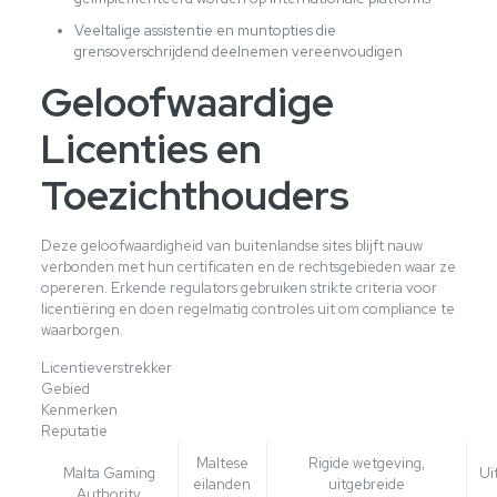
Veeltalige assistentie en muntopties die
grensoverschrijdend deelnemen vereenvoudigen
Geloofwaardige
Licenties en
Toezichthouders
Deze geloofwaardigheid van buitenlandse sites blijft nauw
verbonden met hun certificaten en de rechtsgebieden waar ze
opereren. Erkende regulators gebruiken strikte criteria voor
licentiëring en doen regelmatig controles uit om compliance te
waarborgen.
Licentieverstrekker
Gebied
Kenmerken
Reputatie
Maltese
Rigide wetgeving,
Malta Gaming
Ui
eilanden
uitgebreide
Authority