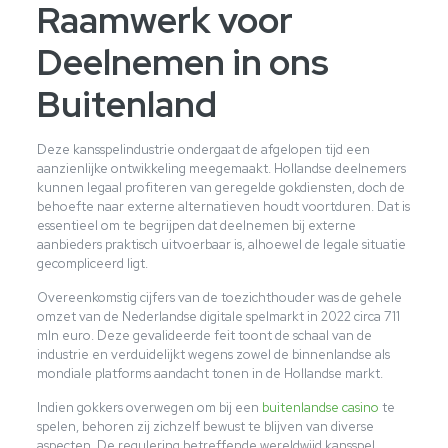
Raamwerk voor
Deelnemen in ons
Buitenland
Deze kansspelindustrie ondergaat de afgelopen tijd een
aanzienlijke ontwikkeling meegemaakt. Hollandse deelnemers
kunnen legaal profiteren van geregelde gokdiensten, doch de
behoefte naar externe alternatieven houdt voortduren. Dat is
essentieel om te begrijpen dat deelnemen bij externe
aanbieders praktisch uitvoerbaar is, alhoewel de legale situatie
gecompliceerd ligt.
Overeenkomstig cijfers van de toezichthouder was de gehele
omzet van de Nederlandse digitale spelmarkt in 2022 circa 711
mln euro. Deze gevalideerde feit toont de schaal van de
industrie en verduidelijkt wegens zowel de binnenlandse als
mondiale platforms aandacht tonen in de Hollandse markt.
Indien gokkers overwegen om bij een
buitenlandse casino
te
spelen, behoren zij zichzelf bewust te blijven van diverse
aspecten. De regulering betreffende wereldwijd kansspel