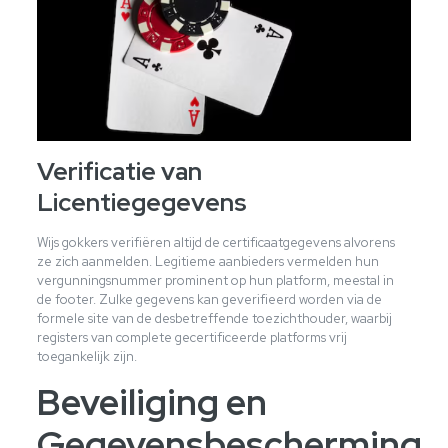
Verificatie van
Licentiegegevens
Wijs gokkers verifiëren altijd de certificaatgegevens alvorens
ze zich aanmelden. Legitieme aanbieders vermelden hun
vergunningsnummer prominent op hun platform, meestal in
de footer. Zulke gegevens kan geverifieerd worden via de
formele site van de desbetreffende toezichthouder, waarbij
registers van complete gecertificeerde platforms vrij
toegankelijk zijn.
Beveiliging en
Gegevensbescherming