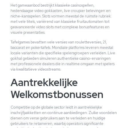
Het gameaanbod bestrijkt klassieke casinospellen,
hedendaagse video gokkasten, live croupier belevingen en
niche-kansspelen. Slots vormen meestal de ruimste rubriek
met vele titels, variërend van klassieke fruitautomaten tot
geavanceerde video slots met complexe bonusfeatures en
visuele presentaties.
Tafelgames bevatten vele versies van rouletteversies, 21,
baccarat en pokertafels. Mondiale platforms leveren meestal
locale varianten die specifieke spelersgroepen verleiden. Live
gokhal gebieden simuleren authentieke casino-ervaringen
met professionele dealers die in realtime omgaan met spelers
via kwalitatieve videostreams.
Aantrekkelijke
Welkomstbonussen
Competitie op de globale sector leidt in aantrekkelijke
inschrijfpakketten en continue aanbiedingen. Zulke voordelen
dienen om verse gebruikers aan te verleiden en huidige
gebruikers te retaineren, waarbij operators significante