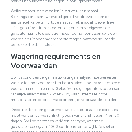
marketingbudgetten beleggen in bonusprogramma’s.
Welkomstbonussen wisselen in structuur en schaal.
Stortingsbonussen tweevoudigen of verdrievoudigen de
aanvankelijke betaling tot een specifiek max, alhoewel free
spins gebruikers introduceren krijgen met veelgespeelde
gokautomaat titels exclusief risico. Combi-bonussen spreiden
voordelen uit over meerdere stortingen, wat voortdurende
betrokkenheid stimuleert.
Wagering requirements en
Voorwaarden
Bonus condities vergen nauwkeurige analyse. Inzetvereisten
vaststellen hoeveel keer het bonus saldo moet raken gespeeld
voor opname haalbaar is. Geloofwaardige operators toepassen
redelijke eisen tussen 25x en 40x, waar uitermate hoge
multiplicatoren doorgaans op oneerlijke voorwaarden duiden.
Deadlines bepalen gedurende welk tijdsduur aan de condities
moet worden verwezenlijkt, typisch variërend tussen 14 en 30
dagen. Spel percentages variëren per type, waarmee
gokkasten doorgaans 100% contribueren terwijl tafelspellen