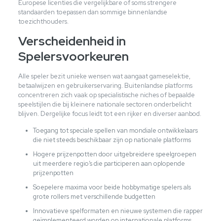
Europese licenties die vergelijkbare of soms strengere
standaarden toepassen dan sommige binnenlandse
toezichthouders.
Verscheidenheid in
Spelersvoorkeuren
Alle speler bezit unieke wensen wat aangaat gameselektie,
betaalwijzen en gebruikerservaring. Buitenlandse platforms
concentreren zich vaak op specialistische niches of bepaalde
speelstijlen die bij kleinere nationale sectoren onderbelicht
blijven. Dergelijke focus leidt tot een rijker en diverser aanbod.
Toegang tot speciale spellen van mondiale ontwikkelaars
die niet steeds beschikbaar zijn op nationale platforms
Hogere prijzenpotten door uitgebreidere speelgroepen
uit meerdere regio’s die participeren aan oplopende
prijzenpotten
Soepelere maxima voor beide hobbymatige spelers als
grote rollers met verschillende budgetten
Innovatieve spelformaten en nieuwe systemen die rapper
geïmplementeerd worden op internationale platforms