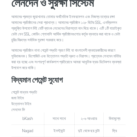
লেনদেন ও সুরক্ষা সিস্টেম
আমাদের প্রদত্ত জুয়াখানায় তোমার অর্থনৈতিক ইনফরমেশন এবং নিজস্ব তথ্যের রক্ষা
আমাদের প্রতিষ্ঠানের সেরা প্রাধান্য। আমাদের প্রতিষ্ঠান ১২৮ বিটের SSL এনক্রিপশন
প্রযুক্তি উপযোগ দিই যেটি ব্যাংক লেভেলের নিরাপত্তা দান দিয়ে থাকে। এটি ১টি যাচাইকৃত
ডেটা যেন SSL কোডিং গ্লোবালি আর্থিক প্রতিষ্ঠানগুলোর কর্তৃক ব্যবহার করা থাকে ও ডেটা
চুরির বিরুদ্ধে সর্বাধিক সুরক্ষা সরবরাহ করে।
আমাদের প্রতিষ্ঠান নানা পেমেন্ট পদ্ধতি গ্রহণ দিই যা বাংলাদেশী ব্যবহারকারীদের কারণে
সুবিধাজনক। ডিপোজিট এবং উত্তোলন পদ্ধতি দ্রুত ও নিরাপদ। প্রত্যেক লেনদেন মনিটর
করা হয় হচ্ছে এবং সংশয়পূর্ণ কার্যকলাপ প্রতিরোধে আমরা আধুনিক ফ্রড ডিটেকশন ব্যবস্থা
উপযোগ করে থাকি।
বিদ্যমান পেমেন্ট সুযোগ
পেমেন্ট মাধ্যম পদ্ধতি
জমা টাইম
উত্তোলন টাইম
লেনদেন ফি
bKash
সাথে সাথে
২-৬ আওয়ার
বিনামূল্যে
Nagad
ইনস্ট্যান্ট
দুই থেকে ছয় ঘন্টা
ফ্রি