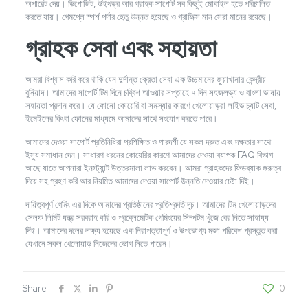
অপারেট দেয়। ডিপোজিট, উইথড্র আর গ্রাহক সাপোর্ট সব কিছুই মোবাইল হতে পরিচালিত
করতে যায়। গেমপ্লে স্পর্শ পর্দার হেতু উন্নত হয়েছে ও গ্রাফিক্স মান সেরা মানের রয়েছে।
গ্রাহক সেবা এবং সহায়তা
আমরা বিশ্বাস করি করে থাকি যেন দুর্দান্ত ক্রেতা সেবা এক উচ্চমানের জুয়াখানার কেন্দ্রীয়
বুনিয়াদ। আমাদের সাপোর্ট টিম দিনে চব্বিশ আওয়ার সপ্তাহে ৭ দিন সহজলভ্য ও বাংলা ভাষায়
সহায়তা প্রদান করে। যে কোনো কোয়েরি বা সমস্যার কারণে খেলোয়াড়রা লাইভ চ্যাট সেবা,
ইমেইলের কিংবা ফোনের মাধ্যমে আমাদের সাথে সংযোগ করতে পারে।
আমাদের দেওয়া সাপোর্ট প্রতিনিধিরা প্রশিক্ষিত ও পারদর্শী যে সকল দ্রুত এবং দক্ষতার সাথে
ইস্যু সমাধান দেন। সাধারণ ধরনের কোয়েরির কারণে আমাদের দেওয়া ব্যাপক FAQ বিভাগ
আছে যাতে আপনারা ইনস্ট্যান্ট উত্তরমালা লাভ করবেন। আমরা গ্রাহকদের ফিডব্যাক গুরুত্ব
দিয়ে সহ গ্রহণ করি আর নিয়মিত আমাদের দেওয়া সাপোর্ট উন্নতি দেওয়ার চেষ্টা দিই।
দায়িত্বপূর্ণ গেমিং এর দিকে আমাদের প্রতিষ্ঠানের প্রতিশ্রুতি দৃঢ়। আমাদের টিম খেলোয়াড়দের
সেলফ লিমিট যন্ত্র সরবরাহ করি ও প্রব্লেমেটিক গেমিংয়ের সিম্পটম খুঁজে বের নিতে সাহায্য
দিই। আমাদের দলের লক্ষ্য হয়েছে এক নিরাপত্তাপূর্ণ ও উপভোগ্য মজা পরিবেশ প্রস্তুত করা
যেখানে সকল খেলোয়াড় নিজেদের ভোগ নিতে পারেন।
Share
0