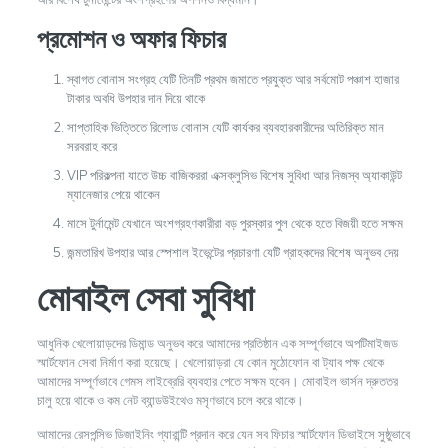
প্রমোশন ও অফার ফিচার
স্বাগত বোনাস সংগ্রহ যেটি তিনটি প্রথম জমাতে প্রযুক্ত আর সর্বমোট পঞ্চাশ হাজার
টাকার অবধি উপহার দান দিয়ে থাকে
সাপ্তাহিক ভিত্তিতে রিলোড বোনাস যেটি কার্যকর ব্যবহারকারীদের অতিরিক্ত মান
সরবরাহ করে
VIP পরিকল্পনা যাতে উচ্চ বাজিকররা এক্সক্লুসিভ বিশেষ সুবিধা আর নিজস্ব অ্যাকাউন্ট
ম্যানেজার পেয়ে থাকেন
মাসে টুর্নামেন্ট যেখানে অংশগ্রহণকারীরা বড় পুরস্কার পুল থেকে হতে বিজয়ী হতে সক্ষম
জন্মতারিখ উপহার আর স্পেশাল ইভেন্টের প্রচারণা যেটি গ্রাহকদের বিশেষ অনুভব দেয়
মোবাইল সেবা সুবিধা
আধুনিক খেলোয়াড়দের ডিমান্ড অনুভব করে আমাদের প্রতিষ্ঠান এক সম্পূর্ণভাবে অপটিমাইজড
স্মার্টফোন সেবা নির্মাণ করা হয়েছে। খেলোয়াড়রা যে কোন মুঠোফোন বা ট্যাব পক্ষ থেকে
আমাদের সম্পূর্ণভাবে গেমস লাইব্রেরি ব্যবহার পেতে সক্ষম হবেন। মোবাইল ভার্সন দ্রুততর
চালু হয়ে থাকে ও কম নেট ব্যান্ডউইথেও মসৃণভাবে চলে করে থাকে।
আমাদের রেসপন্সিভ ডিজাইনিং গ্যারান্টি প্রদান করে যেন সব ফিচার স্মার্টফোন ডিভাইসে সুষ্ঠুভাবে