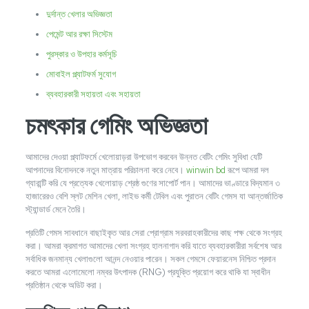
দুর্দান্ত খেলার অভিজ্ঞতা
পেমেন্ট আর রক্ষা সিস্টেম
পুরস্কার ও উপহার কর্মসূচি
মোবাইল প্ল্যাটফর্ম সুযোগ
ব্যবহারকারী সহায়তা এবং সহায়তা
চমৎকার গেমিং অভিজ্ঞতা
আমাদের দেওয়া প্ল্যাটফর্মে খেলোয়াড়রা উপভোগ করবেন উন্নত বেটিং গেমিং সুবিধা যেটি
আপনাদের বিনোদনকে নতুন মাত্রায় পরিচালনা করে নেবে।
winwin bd
রূপে আমরা দল
গ্যারান্টি করি যে প্রত্যেক খেলোয়াড় শ্রেষ্ঠ গুণের সাপোর্ট পান। আমাদের ভাণ্ডারে বিদ্যমান ৩
হাজারেরও বেশি স্লট মেশিন খেলা, লাইভ কর্মী টেবিল এবং পুরাতন বেটিং গেমস যা আন্তর্জাতিক
স্ট্যান্ডার্ড মেনে তৈরি।
প্রতিটি গেমস সাবধানে বাছাইকৃত আর সেরা প্রোগ্রাম সরবরাহকারীদের কাছ পক্ষ থেকে সংগ্রহ
করা। আমরা ক্রমাগত আমাদের খেলা সংগ্রহ হালনাগাদ করি যাতে ব্যবহারকারীরা সর্বশেষ আর
সর্বাধিক জনমান্য খেলাগুলো আনন্দ নেওয়ার পারেন। সকল গেমসে ফেয়ারনেস নিশ্চিত প্রদান
করতে আমরা এলোমেলো নম্বর উৎপাদক (RNG) প্রযুক্তি প্রয়োগ করে থাকি যা স্বাধীন
প্রতিষ্ঠান থেকে অডিট করা।