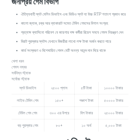
জনপ্রিয় গেম বিভাগ
ঐতিহ্যবাহী স্লট মেশিন ডিভাইস এবং ভিডিও স্লট যা উচ্চ RTP শতাংশ প্রদান করে
কালো জ্যাক, চক্র আর ব্যাকারাট সমেত টেবিল গেমসের বিশাল সংগ্রহ
প্রত্যক্ষ ক্যাসিনো পরিবেশ যে জায়গায় দক্ষ কর্মীরা রিয়েল সমযে গেমস নিয়ন্ত্রণ দেন
বিরাট পুরস্কার স্লটস যেখানে বিজয়ীরা লাখো লক্ষ টাকা অর্জন করতে পারে
কার্ড সংস্করণ ও বিশেষায়িত গেমস যেটি অনন্য আনন্দ দান দিয়ে থাকে
খেলা ধরন
গেমস নম্বর
সর্বনিম্ন স্ট্যাক
সর্বোচ্চ স্ট্যাক
স্লট ডিভাইস
২৫০০ প্লাস
৫টি টাকা
১০০০০ টাকার
লাইভ টেবিল গেম
১৫০+
পঞ্চাশ টাকা
৫০০০০ টাকার
টেবিল গেম গেম
৩০০ এর উপরে
বিশ টাকার
২৫০০০ টাকার
বড় পুরস্কার গেম
৮০+
১০ অর্থ
৫,০০০ টাকা