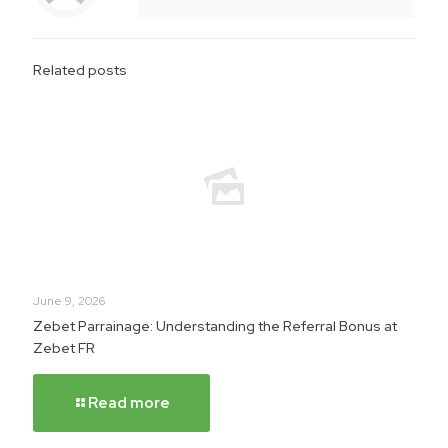
Related posts
June 9, 2026
Zebet Parrainage: Understanding the Referral Bonus at
Zebet FR
Read more