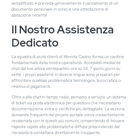
semplificato e prevede generalmente il caricamento di un
documento personale in corso e una attestazione di
abitazione recente.
Il Nostro Assistenza
Dedicato
La squadra di aiuto clienti di Winnita Casino forma un cardine
fondamentale della nostra operatività. Accessibili mediante
chat dal live attiva ventiquattro ore su 24, 7 giorni giorni su
sette, i propri assistenti in diverse lingue sono preparati per
affrontare qualsiasi problematica tecnologica, burocratica o
relativa ai pagamenti.
Oltre a alla chat in tempo reale, poniamo a servizio un sistema
di ticket via posta elettronica per questioni che necessitano
documentazione extra o verifiche più dettagliate. La sezione
domande frequenti del proprio portale viene costantemente
revisionata con le quesiti più comuni, consentendo di trovare
risposte rapide alle problematiche diffuse prescindendo dal
necessità di contattare direttamente il supporto.