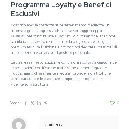
Programma Loyalty e Benefici
Esclusivi
Gratifichiamo la costanza di intrattenimento mediante un
sistema a gradi progressivi che attiva vantaggi maggiori.
Qualsiasi bet contribuisce all’accumulo di token fidelizzazione
scambiabili in reward reali, mentre la progressione nei gradi
premium assicura fruizione a promozioni dedicate, massimali di
ritiro superiori e un account gestore personale.
La chiarezza nei condizioni e condizioni applicati a ciascuna de
le promozioni certifica che mai ci siano elementi sgradite.
Pubblichiamo chiaramente i requisiti di wagering, i titoli che
contribuiscono e le scadenze temporali per ogni offerta
vigente sulla struttura.
Share
0
manifest