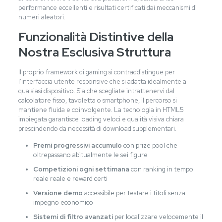
performance eccellenti e risultati certificati dai meccanismi di
numeri aleatori.
Funzionalità Distintive della
Nostra Esclusiva Struttura
Il proprio framework di gaming si contraddistingue per
l’interfaccia utente responsive che si adatta idealmente a
qualsiasi dispositivo. Sia che scegliate intrattenervi dal
calcolatore fisso, tavoletta o smartphone, il percorso si
mantiene fluida e coinvolgente. La tecnologia in HTML5
impiegata garantisce loading veloci e qualità visiva chiara
prescindendo da necessità di download supplementari.
Premi progressivi accumulo
con prize pool che
oltrepassano abitualmente le sei figure
Competizioni ogni settimana
con ranking in tempo
reale reale e reward certi
Versione demo
accessibile per testare i titoli senza
impegno economico
Sistemi di filtro avanzati
per localizzare velocemente il