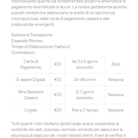
Riconosciamo quanto sia fondamentale proporre alternative di
pagamento diversificate e sicure. La nostra piattaforma accetta
svariati metodi che abbracciano le scelte di un bacchenza
internazionale, dalle carte di pagamento classiche alle
criptovalute emergenti.
Sistema di Transazione
Deposito Minimo
Tempo di Elaborazione Cashout
Commissioni
Carte di
da 3 a 5 giorni
€10
Zero
Pagamento
lavorativi
E-wallet Digitali
€10
24-48 ore h
Nessuna
Wire Bancario
5-7 giorni
€20
Nessuna
Classico
lavorativi
Crypto
€20
fino a 2 tempo
Nessuna
Tutti quanti i ritiri risultano gestiti dopo avere completato la
controllo dei dati, processo normale richiesta per assicurare la
sicurezza di ciascuno de i nostri stimati clienti. Il iter di verifica è