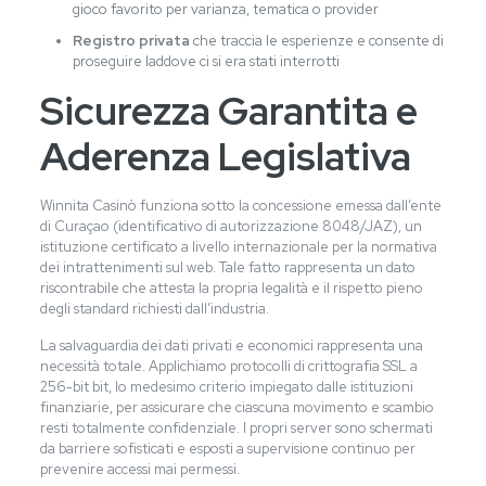
gioco favorito per varianza, tematica o provider
Registro privata
che traccia le esperienze e consente di
proseguire laddove ci si era stati interrotti
Sicurezza Garantita e
Aderenza Legislativa
Winnita Casinò funziona sotto la concessione emessa dall’ente
di Curaçao (identificativo di autorizzazione 8048/JAZ), un
istituzione certificato a livello internazionale per la normativa
dei intrattenimenti sul web. Tale fatto rappresenta un dato
riscontrabile che attesta la propria legalità e il rispetto pieno
degli standard richiesti dall’industria.
La salvaguardia dei dati privati e economici rappresenta una
necessità totale. Applichiamo protocolli di crittografia SSL a
256-bit bit, lo medesimo criterio impiegato dalle istituzioni
finanziarie, per assicurare che ciascuna movimento e scambio
resti totalmente confidenziale. I propri server sono schermati
da barriere sofisticati e esposti a supervisione continuo per
prevenire accessi mai permessi.