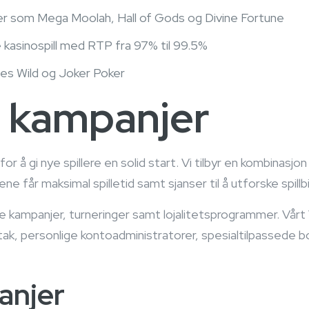
er som Mega Moolah, Hall of Gods og Divine Fortune
ke kasinospill med RTP fra 97% til 99.5%
es Wild og Joker Poker
 kampanjer
r å gi nye spillere en solid start. Vi tilbyr en kombinasjo
e får maksimal spilletid samt sjanser til å utforske spillbi
ge kampanjer, turneringer samt lojalitetsprogrammer. Vårt 
k, personlige kontoadministratorer, spesialtilpassede bon
anjer