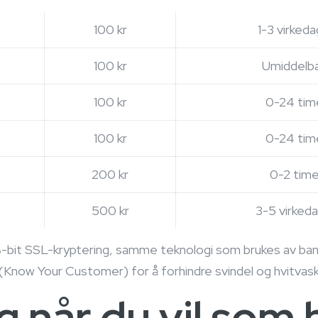
100 kr
1-3 virked
100 kr
Umiddelb
100 kr
0-24 tim
100 kr
0-24 tim
200 kr
0-2 time
500 kr
3-5 virked
8-bit SSL-kryptering, samme teknologi som brukes av bank
 (Know Your Customer) for å forhindre svindel og hvitvask
g når du vil som 