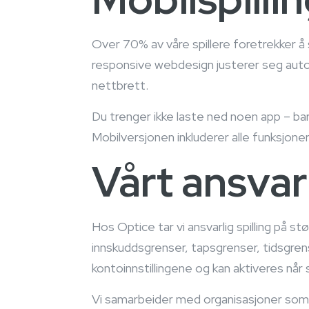
Over 70% av våre spillere foretrekker å 
responsive webdesign justerer seg autom
nettbrett.
Du trenger ikke laste ned noen app – bare
Mobilversjonen inkluderer alle funksjone
Vårt ansvar
Hos Optice tar vi ansvarlig spilling på stør
innskuddsgrenser, tapsgrenser, tidsgrens
kontoinnstillingene og kan aktiveres når
Vi samarbeider med organisasjoner som 