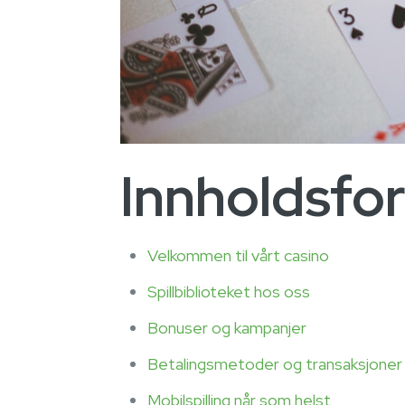
Innholdsfo
Velkommen til vårt casino
Spillbiblioteket hos oss
Bonuser og kampanjer
Betalingsmetoder og transaksjoner
Mobilspilling når som helst