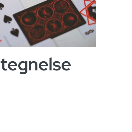
rtegnelse