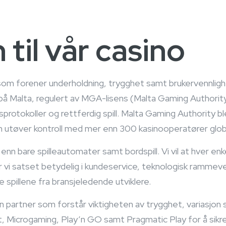
il vår casino
 som forener underholdning, trygghet samt brukervennli
il på Malta, regulert av MGA-lisens (Malta Gaming Authorit
etsprotokoller og rettferdig spill. Malta Gaming Authority b
 utøver kontroll med mer enn 300 kasinooperatører glob
enn bare spilleautomater samt bordspill. Vi vil at hver enke
r vi satset betydelig i kundeservice, teknologisk rammeve
spillene fra bransjeledende utviklere.
en partner som forstår viktigheten av trygghet, variasjon 
 Microgaming, Play’n GO samt Pragmatic Play for å sikre