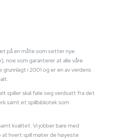
ghet på en måte som setter nye
y), noe som garanterer at alle våre
le grunnlagt i 2001 og er en av verdens
alt.
lt spiller skal føle seg verdsatt fra det
rk samt et spillbibliotek som
samt kvalitet. Vi jobber bare med
 at hvert spill møter de høyeste