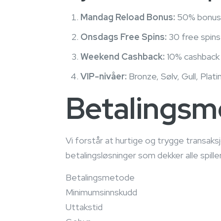
Mandag Reload Bonus:
50% bonus o
Onsdags Free Spins:
30 free spins
Weekend Cashback:
10% cashback p
VIP-nivåer:
Bronze, Sølv, Gull, Pla
Betalingsm
Vi forstår at hurtige og trygge transaks
betalingsløsninger som dekker alle spill
Betalingsmetode
Minimumsinnskudd
Uttakstid