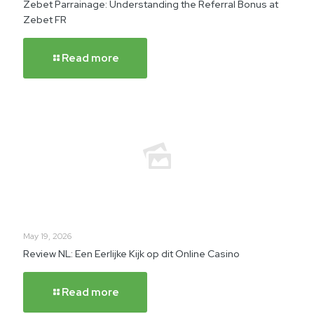
Zebet Parrainage: Understanding the Referral Bonus at
Zebet FR
Read more
May 19, 2026
Review NL: Een Eerlijke Kijk op dit Online Casino
Read more