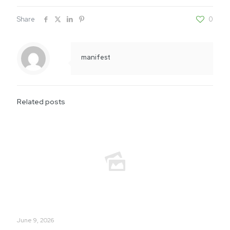
Share
0
manifest
Related posts
June 9, 2026