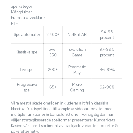
Spelkategori
Mängd titlar
Främsta utvecklare
RTP
94-98
Spelautomater
2 400+
NetEnt AB
procent
över
Evolution
97-99,5
Klassiska spel
350
Game
procent
Pragmatic
Livespel
200+
96-99%
Play
Progressiva
Micro
85+
92-96%
spel
Gaming
Våra mest älskade områden inkluderar allt från klassiska
klassiska fruktspel ända till komplexa videoautomater med
multiple funktioner & bonusfunktioner. För dig dig där man
väljer strategibaserade spelformer presenterar Kungarikets
Kasino vårt brett sortiment av blackjack-varianter, roulette &
pokeralternativ.