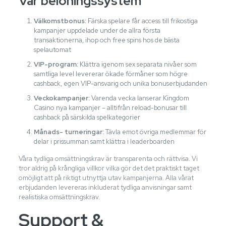
Vår belöningssystem
Välkomstbonus:
Färska spelare får access till frikostiga
kampanjer uppdelade under de allra första
transaktionerna, ihop och free spins hos de bästa
spelautomat
VIP-program:
Klättra igenom sex separata nivåer som
samtliga level levererar ökade förmåner som högre
cashback, egen VIP-ansvarig och unika bonuserbjudanden
Veckokampanjer:
Varenda vecka lanserar Kingdom
Casino nya kampanjer – alltifrån reload-bonusar till
cashback på särskilda spelkategorier
Månads- turneringar:
Tävla emot övriga medlemmar för
delar i prissumman samt klättra i leaderboarden
Våra tydliga omsättningskrav är transparenta och rättvisa. Vi
tror aldrig på krångliga villkor vilka gör det det praktiskt taget
omöjligt att på riktigt utnyttja utav kampanjerna. Alla vårat
erbjudanden levereras inkluderat tydliga anvisningar samt
realistiska omsättningskrav.
Support &