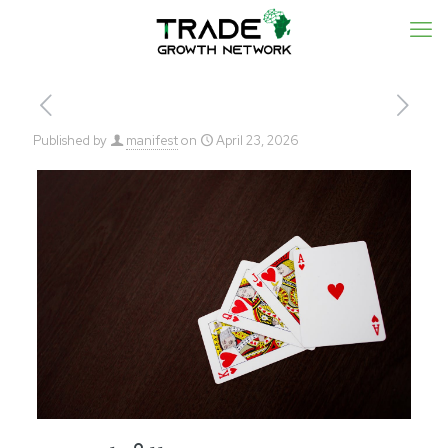
Published by
manifest
on
April 23, 2026