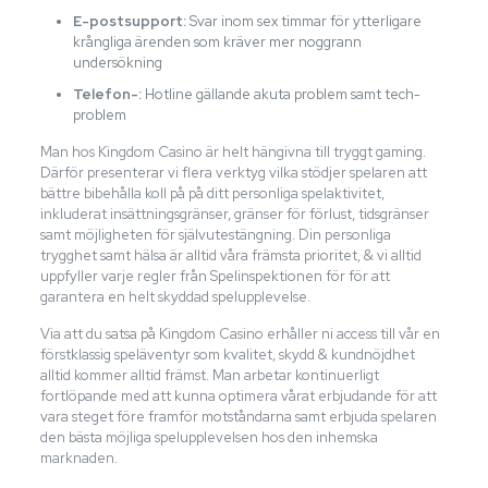
E-postsupport:
Svar inom sex timmar för ytterligare
krångliga ärenden som kräver mer noggrann
undersökning
Telefon-:
Hotline gällande akuta problem samt tech-
problem
Man hos Kingdom Casino är helt hängivna till tryggt gaming.
Därför presenterar vi flera verktyg vilka stödjer spelaren att
bättre bibehålla koll på på ditt personliga spelaktivitet,
inkluderat insättningsgränser, gränser för förlust, tidsgränser
samt möjligheten för självutestängning. Din personliga
trygghet samt hälsa är alltid våra främsta prioritet, & vi alltid
uppfyller varje regler från Spelinspektionen för för att
garantera en helt skyddad spelupplevelse.
Via att du satsa på Kingdom Casino erhåller ni access till vår en
förstklassig speläventyr som kvalitet, skydd & kundnöjdhet
alltid kommer alltid främst. Man arbetar kontinuerligt
fortlöpande med att kunna optimera vårat erbjudande för att
vara steget före framför motståndarna samt erbjuda spelaren
den bästa möjliga spelupplevelsen hos den inhemska
marknaden.