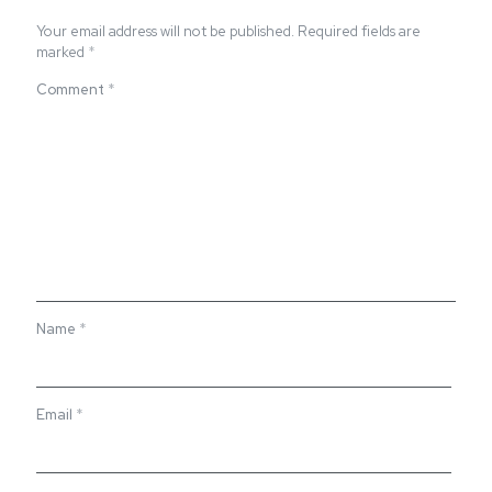
Your email address will not be published.
Required fields are
marked
*
Comment
*
Name
*
Email
*