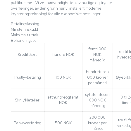
publikummet. Vi vet nødvendigheten av hurtige og trygge
overføringer, av den grunn har vi installert moderne
krypteringsteknologi for alle økonomiske betalinger.
Betalingsløsning
Minsteinnskudd
Maksimalt uttak
Behandlingstid
femti 000
en til t
Kredittkort
hundre NOK
NOK
hverda
månedlig
hundretusen
Trustly-betaling
100 NOK
000 kroner
Øyeblikk
per måned
syttifemtusen
etthundreogfemti
0 til 2
Skrill/Neteller
000 NOK
NOK
time
månedlig
200 000
tre til 
Bankoverføring
500 NOK
kroner per
virkeda
måned