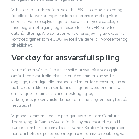
Vi bruker tohundreogfemtiseks-bits SSL-sikkerhetsteknologi
for alle dataoverføringer mellom spillerens enhet og våre
servere. Personopplysninger oppbevares i trygge datalagre
med begrenset tilgang, og vi respekterer GDPR-krav for
datahåndtering. Alle spilltitler kontrolleres jevnlig av eksterne
kontrollorganer som eCOGRA for å validere RTP-prosenter og
tilfeldighet.
Verktøy for ansvarsfull spilling
Nettcasinoet vårt casino anser spilleransvar på alvor og gir
omfattende kontrollmekanismer. Medlemmer kan sette
døgnlige, ukentlige eller månedlige limiter for depositer, tap og
tid brukt umiddelbart i kontoinnstillingene. Utestengningsvalg
går fra tjuefire timer til varig utestenging, og
virkelighetssjekker varsler kunder om timelengden benyttet på
nettstedet.
Vi jobber sammen med hjelpeorganisasjoner som Gambling
Therapy og BeGambleAware for å tilby profesjonell hjelp til
kunder som har problematisk spillvaner. Kontoinformasjon kan
når som helst eksporteres for egen økonomisk oversikt, og vårt