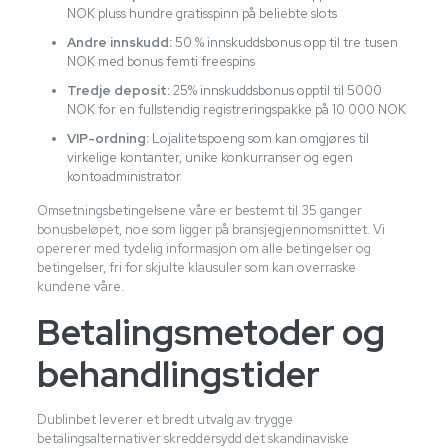
NOK pluss hundre gratisspinn på beliebte slots
Andre innskudd:
50 % innskuddsbonus opp til tre tusen
NOK med bonus femti freespins
Tredje deposit:
25% innskuddsbonus opptil til 5000
NOK for en fullstendig registreringspakke på 10 000 NOK
VIP-ordning:
Lojalitetspoeng som kan omgjøres til
virkelige kontanter, unike konkurranser og egen
kontoadministrator
Omsetningsbetingelsene våre er bestemt til 35 ganger
bonusbeløpet, noe som ligger på bransjegjennomsnittet. Vi
opererer med tydelig informasjon om alle betingelser og
betingelser, fri for skjulte klausuler som kan overraske
kundene våre.
Betalingsmetoder og
behandlingstider
Dublinbet leverer et bredt utvalg av trygge
betalingsalternativer skreddersydd det skandinaviske