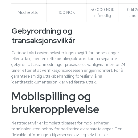
50 000 NOK
0 til 2
MuchBetter
100 NOK
månedlig
time
Gebyrordning og
transaksjonsvilkår
Casinoet vårt casino belaster ingen avgift for innbetalinger
eller uttak, men enkelte betalingsaktører kan ha separate
gebyrer. Uttaksanmodninger prosesseres vanligvis innenfor 24
timer etter at at verifikasjonsprosessen er gjennomført. For å
garantere smidig uttaksbehandling foreslår vi å ha
identitetsdokumentasjon klar ved første uttak.
Mobilspilling og
brukeropplevelse
Nettstedet vår er komplett tilpasset for mobilenheter
terminaler uten behov for nedlasting av separate apper. Den
fleksible utformingen tilpasser seg av seg selv til ulike