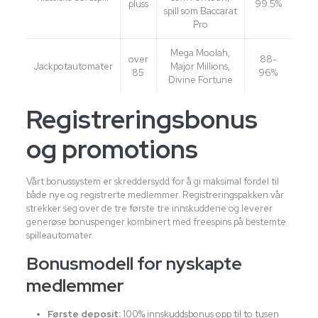
pluss
99.5%
spill som Baccarat
Pro
Mega Moolah,
over
88-
Jackpotautomater
Major Millions,
85
96%
Divine Fortune
Registreringsbonus
og promotions
Vårt bonussystem er skreddersydd for å gi maksimal fordel til
både nye og registrerte medlemmer. Registreringspakken vår
strekker seg over de tre første tre innskuddene og leverer
generøse bonuspenger kombinert med freespins på bestemte
spilleautomater.
Bonusmodell for nyskapte
medlemmer
Første deposit:
100% innskuddsbonus opp til to tusen