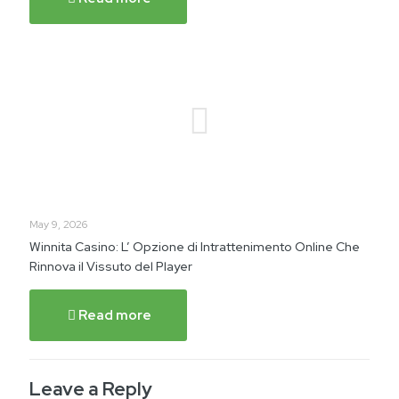
May 9, 2026
Winnita Casino: L’ Opzione di Intrattenimento Online Che
Rinnova il Vissuto del Player
Read more
Leave a Reply