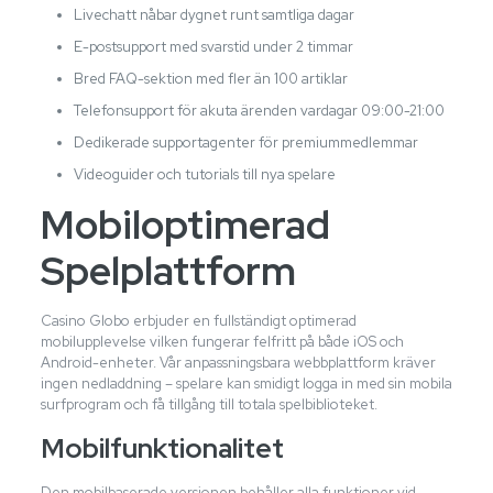
Livechatt nåbar dygnet runt samtliga dagar
E-postsupport med svarstid under 2 timmar
Bred FAQ-sektion med fler än 100 artiklar
Telefonsupport för akuta ärenden vardagar 09:00-21:00
Dedikerade supportagenter för premiummedlemmar
Videoguider och tutorials till nya spelare
Mobiloptimerad
Spelplattform
Casino Globo erbjuder en fullständigt optimerad
mobilupplevelse vilken fungerar felfritt på både iOS och
Android-enheter. Vår anpassningsbara webbplattform kräver
ingen nedladdning – spelare kan smidigt logga in med sin mobila
surfprogram och få tillgång till totala spelbiblioteket.
Mobilfunktionalitet
Den mobilbaserade versionen behåller alla funktioner vid