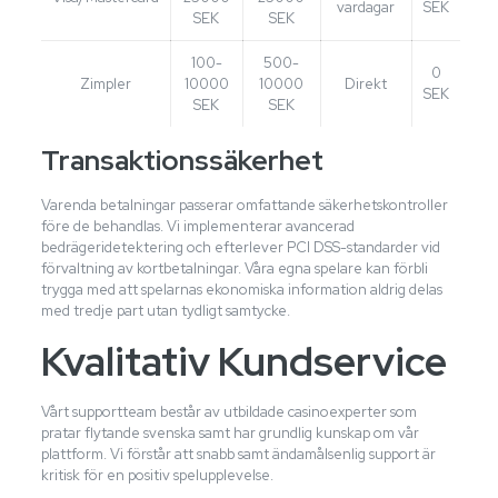
vardagar
SEK
SEK
SEK
100-
500-
0
Zimpler
10000
10000
Direkt
SEK
SEK
SEK
Transaktionssäkerhet
Varenda betalningar passerar omfattande säkerhetskontroller
före de behandlas. Vi implementerar avancerad
bedrägeridetektering och efterlever PCI DSS-standarder vid
förvaltning av kortbetalningar. Våra egna spelare kan förbli
trygga med att spelarnas ekonomiska information aldrig delas
med tredje part utan tydligt samtycke.
Kvalitativ Kundservice
Vårt supportteam består av utbildade casinoexperter som
pratar flytande svenska samt har grundlig kunskap om vår
plattform. Vi förstår att snabb samt ändamålsenlig support är
kritisk för en positiv spelupplevelse.