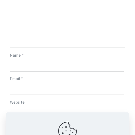
Name
*
Email
*
Website
Save my name, email, and website in this browser for the
next time I comment.