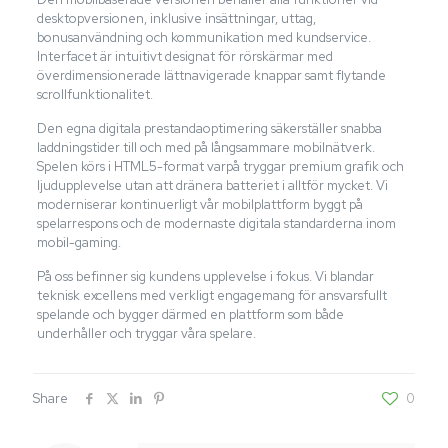
desktopversionen, inklusive insättningar, uttag,
bonusanvändning och kommunikation med kundservice.
Interfacet är intuitivt designat för rörskärmar med
överdimensionerade lättnavigerade knappar samt flytande
scrollfunktionalitet.
Den egna digitala prestandaoptimering säkerställer snabba
laddningstider till och med på långsammare mobilnätverk.
Spelen körs i HTML5-format varpå tryggar premium grafik och
ljudupplevelse utan att dränera batteriet i alltför mycket. Vi
moderniserar kontinuerligt vår mobilplattform byggt på
spelarrespons och de modernaste digitala standarderna inom
mobil-gaming.
På oss befinner sig kundens upplevelse i fokus. Vi blandar
teknisk excellens med verkligt engagemang för ansvarsfullt
spelande och bygger därmed en plattform som både
underhåller och tryggar våra spelare.
Share
0