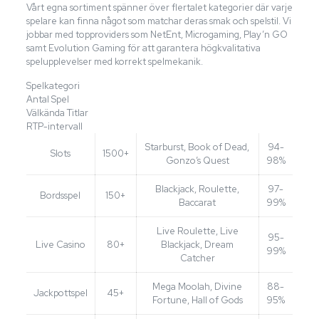
Vårt egna sortiment spänner över flertalet kategorier där varje
spelare kan finna något som matchar deras smak och spelstil. Vi
jobbar med topproviders som NetEnt, Microgaming, Play’n GO
samt Evolution Gaming för att garantera högkvalitativa
spelupplevelser med korrekt spelmekanik.
Spelkategori
Antal Spel
Välkända Titlar
RTP-intervall
Starburst, Book of Dead,
94-
Slots
1500+
Gonzo’s Quest
98%
Blackjack, Roulette,
97-
Bordsspel
150+
Baccarat
99%
Live Roulette, Live
95-
Live Casino
80+
Blackjack, Dream
99%
Catcher
Mega Moolah, Divine
88-
Jackpottspel
45+
Fortune, Hall of Gods
95%