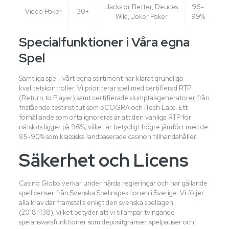
Jacks or Better, Deuces
96-
Video Poker
30+
Wild, Joker Poker
99%
Specialfunktioner i Våra egna
Spel
Samtliga spel i vårt egna sortiment har klarat grundliga
kvalitetskontroller. Vi prioriterar spel med certifierad RTP
(Return to Player) samt certifierade slumptalsgeneratorer från
fristående testinstitut som eCOGRA och iTech Labs. Ett
förhållande som ofta ignoreras är att den vanliga RTP för
nätslots ligger på 96%, vilket är betydligt högre jämfört med de
85-90% som klassiska landbaserade casinon tillhandahåller.
Säkerhet och Licens
Casino Globo verkar under hårda regleringar och har gällande
spellicenser från Svenska Spelinspektionen i Sverige. Vi följer
alla krav där framställs enligt den svenska spellagen
(2018:1138), vilket betyder att vi tillämpar tvingande
spelansvarsfunktioner som depositgränser, spelpauser och