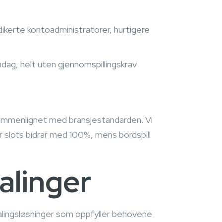
dikerte kontoadministratorer, hurtigere
g, helt uten gjennomspillingskrav
ammenlignet med bransjestandarden. Vi
or slots bidrar med 100%, mens bordspill
alinger
etalingsløsninger som oppfyller behovene