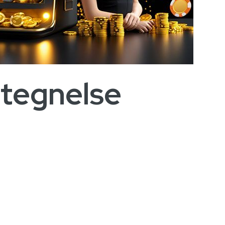
rtegnelse