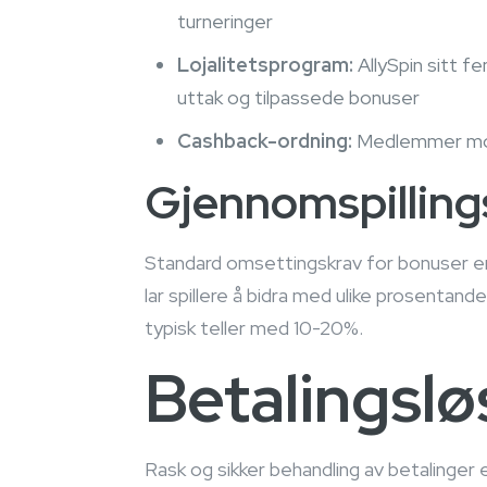
turneringer
Lojalitetsprogram:
AllySpin sitt f
uttak og tilpassede bonuser
Cashback-ordning:
Medlemmer mott
Gjennomspillings
Standard omsettingskrav for bonuser e
lar spillere å bidra med ulike prosentan
typisk teller med 10-20%.
Betalingslø
Rask og sikker behandling av betalinger 