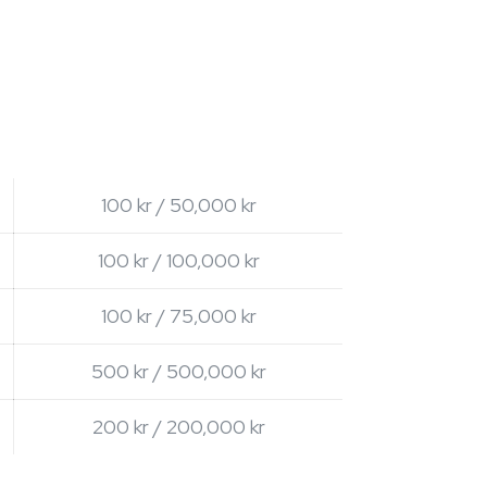
100 kr / 50,000 kr
100 kr / 100,000 kr
100 kr / 75,000 kr
500 kr / 500,000 kr
200 kr / 200,000 kr