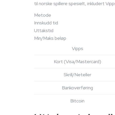
til norske spillere spesielt, inkludert Vi
Metode
Innskudd tid
Uttakstid
Min/Maks beløp
Vipps
Kort (Visa/Mastercard)
Skrill/Neteller
Bankoverføring
Bitcoin