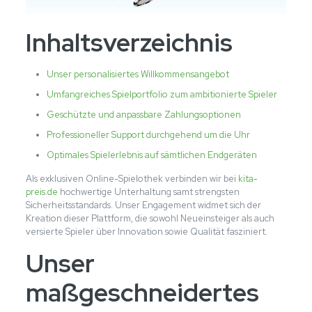
Inhaltsverzeichnis
Unser personalisiertes Willkommensangebot
Umfangreiches Spielportfolio zum ambitionierte Spieler
Geschützte und anpassbare Zahlungsoptionen
Professioneller Support durchgehend um die Uhr
Optimales Spielerlebnis auf sämtlichen Endgeräten
Als exklusiven Online-Spielothek verbinden wir bei
kita-
preis.de
hochwertige Unterhaltung samt strengsten
Sicherheitsstandards. Unser Engagement widmet sich der
Kreation dieser Plattform, die sowohl Neueinsteiger als auch
versierte Spieler über Innovation sowie Qualität fasziniert.
Unser
maßgeschneidertes