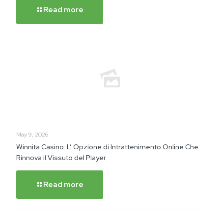
Read more
May 9, 2026
Winnita Casino: L’ Opzione di Intrattenimento Online Che
Rinnova il Vissuto del Player
Read more