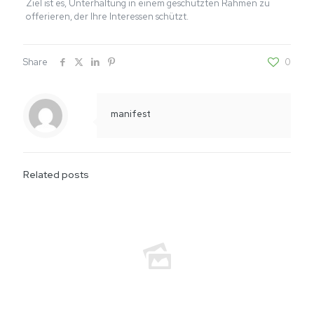
Ziel ist es, Unterhaltung in einem geschützten Rahmen zu
offerieren, der Ihre Interessen schützt.
Share
0
manifest
Related posts