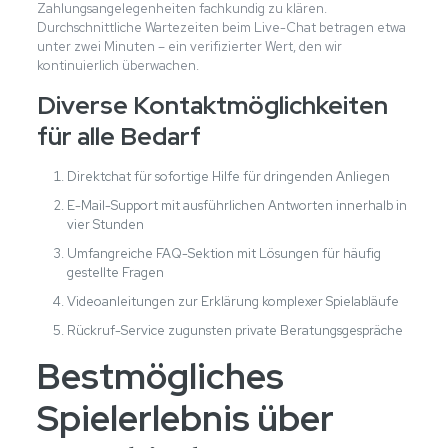
Zahlungsangelegenheiten fachkundig zu klären.
Durchschnittliche Wartezeiten beim Live-Chat betragen etwa
unter zwei Minuten – ein verifizierter Wert, den wir
kontinuierlich überwachen.
Diverse Kontaktmöglichkeiten
für alle Bedarf
Direktchat für sofortige Hilfe für dringenden Anliegen
E-Mail-Support mit ausführlichen Antworten innerhalb in
vier Stunden
Umfangreiche FAQ-Sektion mit Lösungen für häufig
gestellte Fragen
Videoanleitungen zur Erklärung komplexer Spielabläufe
Rückruf-Service zugunsten private Beratungsgespräche
Bestmögliches
Spielerlebnis über