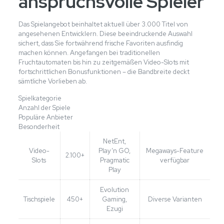
anspruchsvolle Spieler
Das Spielangebot beinhaltet aktuell über 3.000 Titel von
angesehenen Entwicklern. Diese beeindruckende Auswahl
sichert, dass Sie fortwährend frische Favoriten ausfindig
machen können. Angefangen bei traditionellen
Fruchtautomaten bis hin zu zeitgemäßen Video-Slots mit
fortschrittlichen Bonusfunktionen – die Bandbreite deckt
sämtliche Vorlieben ab.
Spielkategorie
Anzahl der Spiele
Populäre Anbieter
Besonderheit
NetEnt,
Video-
Play’n GO,
Megaways-Feature
2.100+
Slots
Pragmatic
verfügbar
Play
Evolution
Tischspiele
450+
Gaming,
Diverse Varianten
Ezugi