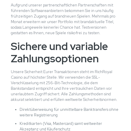
Aufgrund unserer partnerschaftlichen Partnerschaften mit
führenden Softwareanbietern bekommen Sie in uns häufig
frühzeitigen Zugang auf brandneuen Spielen. Mehrmals pro
Monat erweitern wir unser Portfolio mit brandaktuelle Titel,
sodass Langeweile keinerlei Chance hat. Testversionen
gestatten es Ihnen, neue Spiele risikofrei zu testen.
Sichere und variable
Zahlungsoptionen
Unsere Sicherheit Eurer Transaktionen steht im RichRoyal
Casino auf höchster Stelle. Wir verwenden die SSL-
Verschlüsselung mit 256-Bit-Technologie, die dem
Bankstandard entspricht und Ihre vertraulichen Daten vor
unerlaubtem Zugriff sichert. Alle Zahlungsmethoden sind
akkurat selektiert und erfüllen weltweite Sicherheitsnormen.
Direktüberweisung für unmittelbare Banktransfers ohne
weitere Registrierung
Kreditkarten (Visa, Mastercard) samt weltweiter
Akzeptanz und Käuferschutz