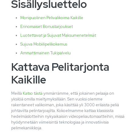
Sisällysluettelo
Monipuolinen Pelivalikoima Kaikille
Erinomaiset Bonustarjoukset
Luotettavat ja Sujuvat Maksumenetelmät
Sujuva Mobiilipelikokemus
Ammattimainen Tukipalvelu
Kattava Pelitarjonta
Kaikille
Meillä
Katso tästä
ymmärrämme, että jokainen pelaaja on
yksilöä omilla mieltymyksillään. Sen vuoksi olemme
rakentaneet valikoiman, joka käsittää yli 3000 erilaista peliä
johtavilta pelintarjoajilta. Kokoelmamme kattaa klassisista
hedelmäslotteihin nykyaikaisiin videopeliautomaatteihin, missä
hyödynnetään viimeisintä teknologiaa ja innovatiivisia
pelimekaniikkoja.