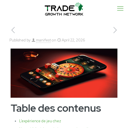
Published by
manifest
on
April 22, 2026
Table des contenus
L’expérience de jeu chez