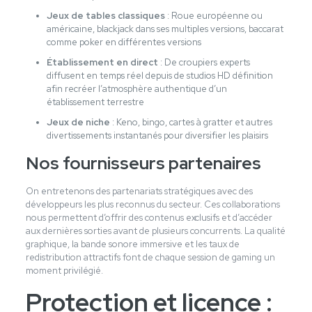
Jeux de tables classiques
: Roue européenne ou
américaine, blackjack dans ses multiples versions, baccarat
comme poker en différentes versions
Établissement en direct
: De croupiers experts
diffusent en temps réel depuis de studios HD définition
afin recréer l’atmosphère authentique d’un
établissement terrestre
Jeux de niche
: Keno, bingo, cartes à gratter et autres
divertissements instantanés pour diversifier les plaisirs
Nos fournisseurs partenaires
On entretenons des partenariats stratégiques avec des
développeurs les plus reconnus du secteur. Ces collaborations
nous permettent d’offrir des contenus exclusifs et d’accéder
aux dernières sorties avant de plusieurs concurrents. La qualité
graphique, la bande sonore immersive et les taux de
redistribution attractifs font de chaque session de gaming un
moment privilégié.
Protection et licence :