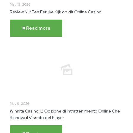
May 19, 2026
Review NL: Een Eerlijke Kijk op dit Online Casino
Read more
May 9, 2026
Winnita Casino: L’ Opzione di Intrattenimento Online Che
Rinnova il Vissuto del Player