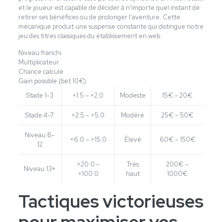
et le joueur est capable de décider à n’importe quel instant de
retirer ses bénéfices ou de prolonger l’aventure. Cette
mécanique produit une suspense constante qui distingue notre
jeu des titres classiques du établissement en web.
Niveau franchi
Multiplicateur
Chance calculé
Gain possible (bet 10€)
Stade 1-3
×1.5 – ×2.0
Modeste
15€ – 20€
Stade 4-7
×2.5 – ×5.0
Modéré
25€ – 50€
Niveau 8-
×6.0 – ×15.0
Élevé
60€ – 150€
12
×20.0 –
Très
200€ –
Niveau 13+
×100.0
haut
1000€
Tactiques victorieuses