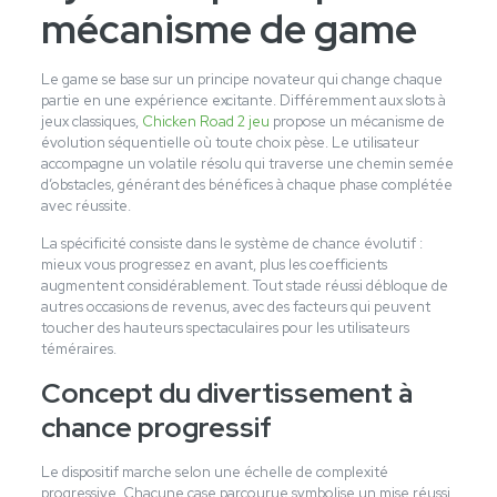
mécanisme de game
Le game se base sur un principe novateur qui change chaque
partie en une expérience excitante. Différemment aux slots à
jeux classiques,
Chicken Road 2 jeu
propose un mécanisme de
évolution séquentielle où toute choix pèse. Le utilisateur
accompagne un volatile résolu qui traverse une chemin semée
d’obstacles, générant des bénéfices à chaque phase complétée
avec réussite.
La spécificité consiste dans le système de chance évolutif :
mieux vous progressez en avant, plus les coefficients
augmentent considérablement. Tout stade réussi débloque de
autres occasions de revenus, avec des facteurs qui peuvent
toucher des hauteurs spectaculaires pour les utilisateurs
téméraires.
Concept du divertissement à
chance progressif
Le dispositif marche selon une échelle de complexité
progressive. Chacune case parcourue symbolise un mise réussi,