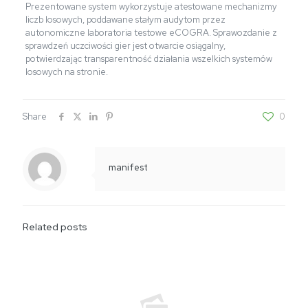
Prezentowane system wykorzystuje atestowane mechanizmy
liczb losowych, poddawane stałym audytom przez
autonomiczne laboratoria testowe eCOGRA. Sprawozdanie z
sprawdzeń uczciwości gier jest otwarcie osiągalny,
potwierdzając transparentność działania wszelkich systemów
losowych na stronie.
Share
0
manifest
Related posts