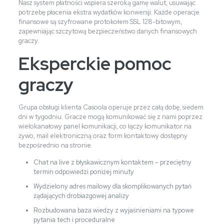
Nasz system płatności wspiera szeroką gamę walut, usuwając
potrzebę płacenia ekstra wydatków konwersji. Każde operacje
finansowe są szyfrowane protokołem SSL 128-bitowym,
zapewniając szczytową bezpieczeństwo danych finansowych
graczy.
Eksperckie pomoc
graczy
Grupa obsługi klienta Casoola operuje przez całą dobę, siedem
dni w tygodniu. Gracze mogą komunikować się z nami poprzez
wielokanałowy panel komunikacji, co łączy komunikator na
żywo, mail elektroniczną oraz form kontaktowy dostępny
bezpośrednio na stronie.
Chat na live z błyskawicznym kontaktem – przeciętny
termin odpowiedzi poniżej minuty
Wydzielony adres mailowy dla skomplikowanych pytań
żądających drobiazgowej analizy
Rozbudowana baza wiedzy z wyjaśnieniami na typowe
pytania tech i proceduralne