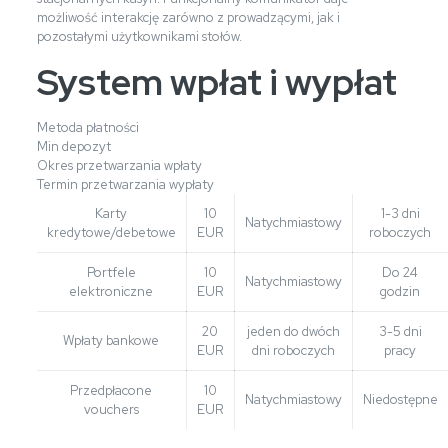
możliwość interakcję zarówno z prowadzącymi, jak i
pozostałymi użytkownikami stołów.
System wpłat i wypłat
Metoda płatności
Min depozyt
Okres przetwarzania wpłaty
Termin przetwarzania wypłaty
Karty
10
1-3 dni
Natychmiastowy
kredytowe/debetowe
EUR
roboczych
Portfele
10
Do 24
Natychmiastowy
elektroniczne
EUR
godzin
20
jeden do dwóch
3-5 dni
Wpłaty bankowe
EUR
dni roboczych
pracy
Przedpłacone
10
Natychmiastowy
Niedostępne
vouchers
EUR