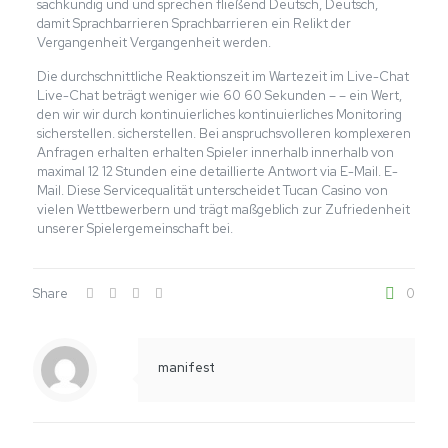
sachkundig und und sprechen fließend Deutsch, Deutsch,
damit Sprachbarrieren Sprachbarrieren ein Relikt der
Vergangenheit Vergangenheit werden.
Die durchschnittliche Reaktionszeit im Wartezeit im Live-Chat
Live-Chat beträgt weniger wie 60 60 Sekunden – – ein Wert,
den wir wir durch kontinuierliches kontinuierliches Monitoring
sicherstellen. sicherstellen. Bei anspruchsvolleren komplexeren
Anfragen erhalten erhalten Spieler innerhalb innerhalb von
maximal 12 12 Stunden eine detaillierte Antwort via E-Mail. E-
Mail. Diese Servicequalität unterscheidet Tucan Casino von
vielen Wettbewerbern und trägt maßgeblich zur Zufriedenheit
unserer Spielergemeinschaft bei.
Share
0
manifest