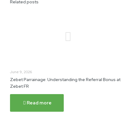
Related posts
June 9, 2026
Zebet Parrainage: Understanding the Referral Bonus at
Zebet FR
Read more