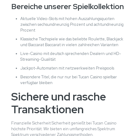
Bereiche unserer Spielkollektion
Aktuelle Video-Slots mit hohen Auszahlungsquoten
zwischen sechsundneunzig Prozent und achtundneunzig
Prozent
Klassische Tischspiele wie das beliebte Roulette, Blackjack
und Baccarat Baccarat in vielen zahlreichen Varianten
Live-Casino mit deutsch sprechenden Dealern und HD-
Streaming-Qualität
Jackpot-Automaten mit netzwerkweiten Preispools
Besondere Titel, die nur nur bei Tucan Casino spielbar
verfügbar bleiben
Sichere und rasche
Transaktionen
Finanzielle Sicherheit Sicherheit genießt bei Tucan Casino
höchste Priorität. Wir bieten ein umfangreiches Spektrum
Spektrum verschiedener Zahlungsmethoden,