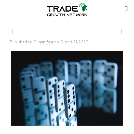
Published by
manifest
on
April 21, 2026