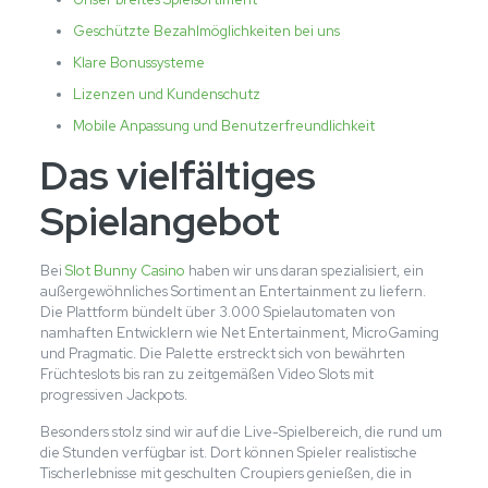
Geschützte Bezahlmöglichkeiten bei uns
Klare Bonussysteme
Lizenzen und Kundenschutz
Mobile Anpassung und Benutzerfreundlichkeit
Das vielfältiges
Spielangebot
Bei
Slot Bunny Casino
haben wir uns daran spezialisiert, ein
außergewöhnliches Sortiment an Entertainment zu liefern.
Die Plattform bündelt über 3.000 Spielautomaten von
namhaften Entwicklern wie Net Entertainment, MicroGaming
und Pragmatic. Die Palette erstreckt sich von bewährten
Früchteslots bis ran zu zeitgemäßen Video Slots mit
progressiven Jackpots.
Besonders stolz sind wir auf die Live-Spielbereich, die rund um
die Stunden verfügbar ist. Dort können Spieler realistische
Tischerlebnisse mit geschulten Croupiers genießen, die in