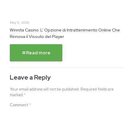
May 9, 2026
Winnita Casino: L’ Opzione di Intrattenimento Online Che
Rinnova il Vissuto del Player
Read more
Leave a Reply
Your email address will not be published.
Required fields are
marked
*
Comment
*