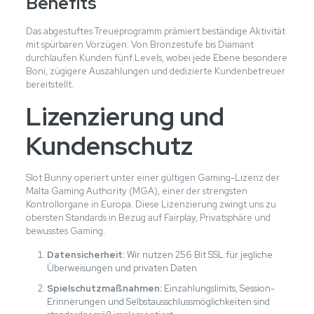
Benefits
Das abgestuftes Treueprogramm prämiert beständige Aktivität
mit spürbaren Vorzügen. Von Bronzestufe bis Diamant
durchlaufen Kunden fünf Levels, wobei jede Ebene besondere
Boni, zügigere Auszahlungen und dedizierte Kundenbetreuer
bereitstellt.
Lizenzierung und
Kundenschutz
Slot Bunny operiert unter einer gültigen Gaming-Lizenz der
Malta Gaming Authority (MGA), einer der strengsten
Kontrollorgane in Europa. Diese Lizenzierung zwingt uns zu
obersten Standards in Bezug auf Fairplay, Privatsphäre und
bewusstes Gaming.
Datensicherheit:
Wir nutzen 256 Bit SSL für jegliche
Überweisungen und privaten Daten
Spielschutzmaßnahmen:
Einzahlungslimits, Session-
Erinnerungen und Selbstausschlussmöglichkeiten sind