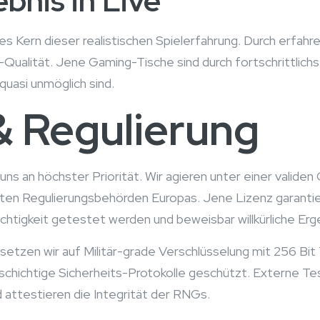
bnis in Live
es Kern dieser realistischen Spielerfahrung. Durch erfah
-Qualität. Jene Gaming-Tische sind durch fortschrittlic
uasi unmöglich sind.
& Regulierung
 uns an höchster Priorität. Wir agieren unter einer valide
sten Regulierungsbehörden Europas. Jene Lizenz garanti
chtigkeit getestet werden und beweisbar willkürliche Erge
 setzen wir auf Militär-grade Verschlüsselung mit 256 Bi
chichtige Sicherheits-Protokolle geschützt. Externe Te
attestieren die Integrität der RNGs.