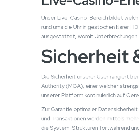
Live-Casino-Erle
Unser Live-Casino-Bereich bildet welch
rund ums die Uhr in gestochen klarer HD
ausgestattet, womit Unterbrechungen q
Sicherheit 
Die Sicherheit unserer User rangiert bei
Authority (MGA), einer welcher streng
unserer Platform kontinuierlich auf Gere
Zur Garantie optimaler Datensicherheit
und Transaktionen werden mittels mehrs
die System-Strukturen fortwährend und 