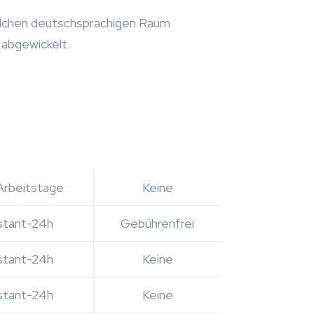
welchen deutschsprachigen Raum
abgewickelt.
Arbeitstage
Keine
stant-24h
Gebührenfrei
stant-24h
Keine
stant-24h
Keine