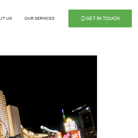
GET IN TOUCH
UT US
OUR SERVICES
Tags
Categories