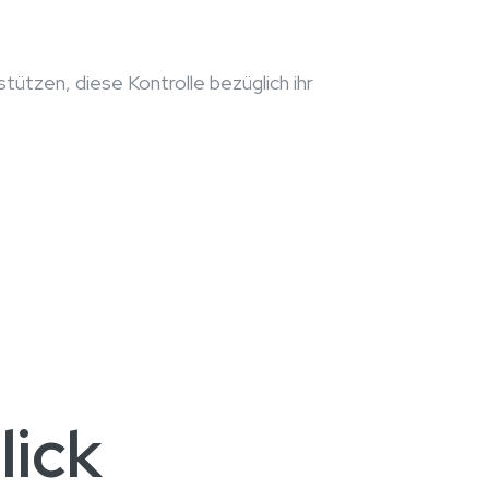
tützen, diese Kontrolle bezüglich ihr
lick