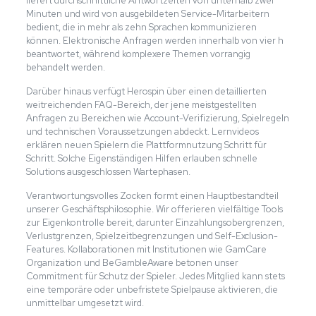
liefert durchschnittliche Antwortzeiten von unterhalb zwei
Minuten und wird von ausgebildeten Service-Mitarbeitern
bedient, die in mehr als zehn Sprachen kommunizieren
können. Elektronische Anfragen werden innerhalb von vier h
beantwortet, während komplexere Themen vorrangig
behandelt werden.
Darüber hinaus verfügt Herospin über einen detaillierten
weitreichenden FAQ-Bereich, der jene meistgestellten
Anfragen zu Bereichen wie Account-Verifizierung, Spielregeln
und technischen Voraussetzungen abdeckt. Lernvideos
erklären neuen Spielern die Plattformnutzung Schritt für
Schritt. Solche Eigenständigen Hilfen erlauben schnelle
Solutions ausgeschlossen Wartephasen.
Verantwortungsvolles Zocken formt einen Hauptbestandteil
unserer Geschäftsphilosophie. Wir offerieren vielfältige Tools
zur Eigenkontrolle bereit, darunter Einzahlungsobergrenzen,
Verlustgrenzen, Spielzeitbegrenzungen und Self-Exclusion-
Features. Kollaborationen mit Institutionen wie GamCare
Organization und BeGambleAware betonen unser
Commitment für Schutz der Spieler. Jedes Mitglied kann stets
eine temporäre oder unbefristete Spielpause aktivieren, die
unmittelbar umgesetzt wird.