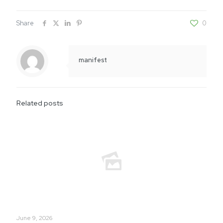
Share
0
manifest
Related posts
June 9, 2026