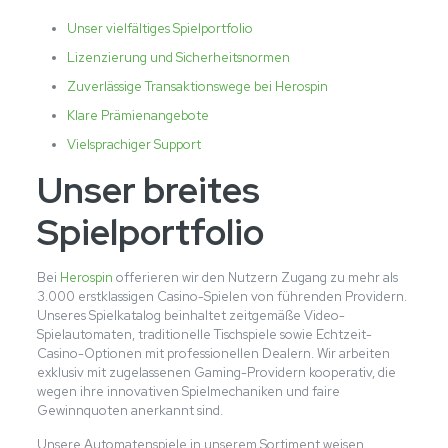
Unser vielfältiges Spielportfolio
Lizenzierung und Sicherheitsnormen
Zuverlässige Transaktionswege bei Herospin
Klare Prämienangebote
Vielsprachiger Support
Unser breites
Spielportfolio
Bei
Herospin
offerieren wir den Nutzern Zugang zu mehr als
3.000 erstklassigen Casino-Spielen von führenden Providern.
Unseres Spielkatalog beinhaltet zeitgemäße Video-
Spielautomaten, traditionelle Tischspiele sowie Echtzeit-
Casino-Optionen mit professionellen Dealern. Wir arbeiten
exklusiv mit zugelassenen Gaming-Providern kooperativ, die
wegen ihre innovativen Spielmechaniken und faire
Gewinnquoten anerkannt sind.
Unsere Automatenspiele in unserem Sortiment weisen