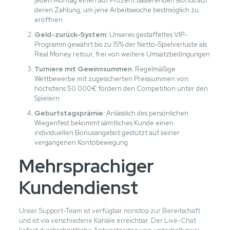
jeden Montag einen auf Prozent basierenden Bonus auf
deren Zahlung, um jene Arbeitswoche bestmöglich zu
eröffnen
Geld-zurück-System:
Unseres gestaffeltes VIP-
Programm gewährt bis zu 15% der Netto-Spielverluste als
Real Money retour, frei von weitere Umsatzbedingungen
Turniere mit Gewinnsummen:
Regelmäßige
Wettbewerbe mit zugesicherten Preissummen von
höchstens 50.000€ fördern den Competition unter den
Spielern
Geburtstagsprämie:
Anlässlich des persönlichen
Wiegenfest bekommt sämtliches Kunde einen
individuellen Bonusangebot gestützt auf seiner
vergangenen Kontobewegung
Mehrsprachiger
Kundendienst
Unser Support-Team ist verfügbar nonstop zur Bereitschaft
und ist via verschiedene Kanäle erreichbar. Der Live-Chat