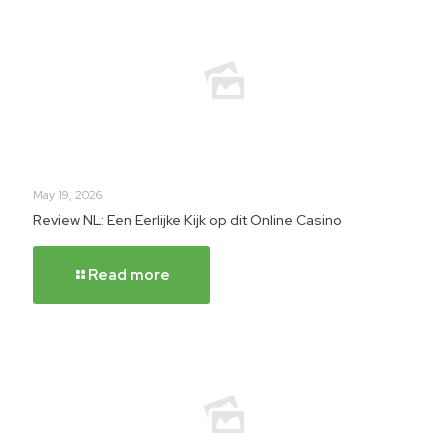
May 19, 2026
Review NL: Een Eerlijke Kijk op dit Online Casino
Read more