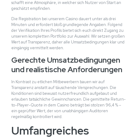
schafft eine Atmosphäre, in welcher sich Nutzer von Start an
geschätzt empfinden.
Die Registration bei unserem Casino dauert unter als drei
Minuten und erfordert bloß grundlegende Angaben. Folgend
der Verifikation Ihres Profils bietet sich euch direkt Zugang zu
unserem kompletten Portfolio zur Auswahl. Wir setzen großen
Wert auf Transparenz, daher alle Umsatzbedingungen klar und
eingängig vermittelt werden.
Gerechte Umsatzbedingungen
und realistische Anforderungen
In Kontrast zu etlichen Mitbewerbern bauen wir auf
Transparenz anstatt auf täuschende Versprechungen. Die
Konditionen sind bewusst nutzerfreundlich aufgebaut und
erlauben tatsächliche Gewinnchancen. Die gemittelte Return-
to-Player-Quote in dem Casino beträgt bei stolzen 96,4 % –
ein geprüfter Wert, der von unabhängigen Auditoren
regelmäßig kontrolliert wird.
Umfangreiches