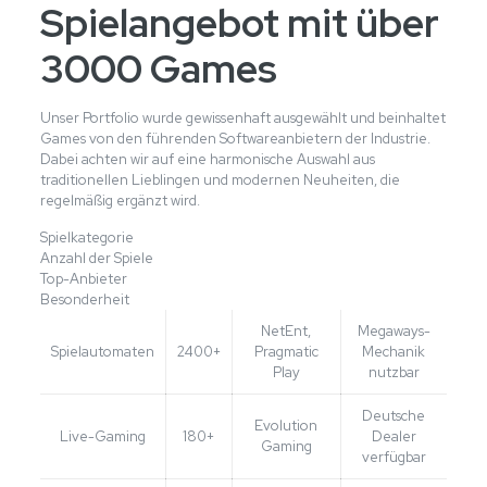
Spielangebot mit über
3000 Games
Unser Portfolio wurde gewissenhaft ausgewählt und beinhaltet
Games von den führenden Softwareanbietern der Industrie.
Dabei achten wir auf eine harmonische Auswahl aus
traditionellen Lieblingen und modernen Neuheiten, die
regelmäßig ergänzt wird.
Spielkategorie
Anzahl der Spiele
Top-Anbieter
Besonderheit
NetEnt,
Megaways-
Spielautomaten
2400+
Pragmatic
Mechanik
Play
nutzbar
Deutsche
Evolution
Live-Gaming
180+
Dealer
Gaming
verfügbar