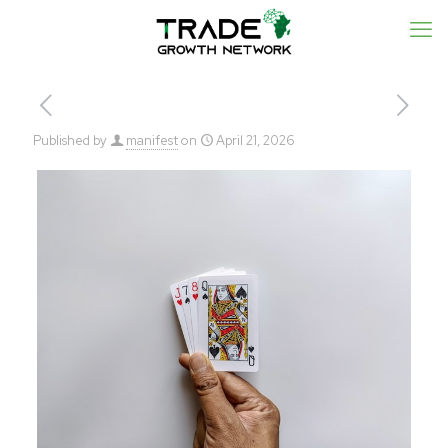
Published by
manifest
on
April 21, 2026