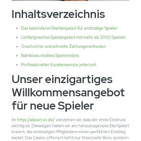
Inhaltsverzeichnis
Das besonderes Startangebot für erstmalige Spieler
Umfangreiches Spielangebot mit mehr als 3000 Spielen
Geschützte und schnelle Zahlungsmethoden
Nahtloses mobiles Spielerlebnis
Professioneller Kundenservice jederzeit
Unser einzigartiges
Willkommensangebot
für neue Spieler
Im
https://alawin.co.de/
verstehen wir, dass der erste Eindruck
wichtig ist. Deswegen haben wir ein herausragendes Startpaket
kreiert, das erstmaligen Mitgliedern einen perfekten Einstieg
bietet. Das Casino offeriert nicht nur finanzielle Boni, sondern