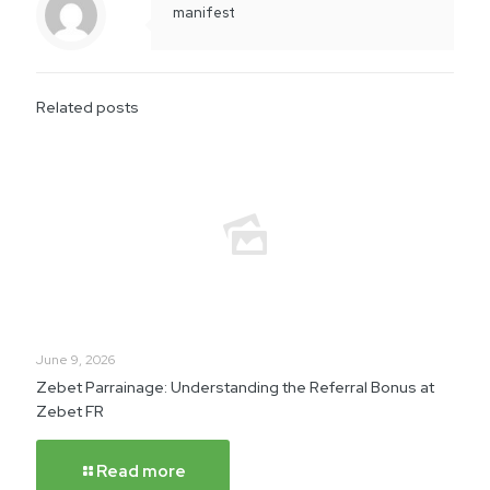
manifest
Related posts
June 9, 2026
Zebet Parrainage: Understanding the Referral Bonus at
Zebet FR
Read more