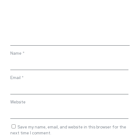
Name
*
Email
*
Website
Save my name, email, and website in this browser for the
next time I comment.