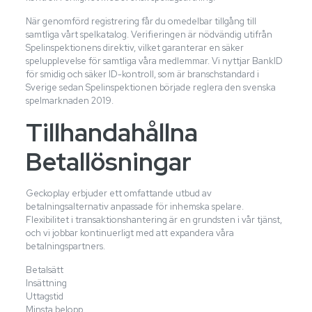
När genomförd registrering får du omedelbar tillgång till
samtliga vårt spelkatalog. Verifieringen är nödvändig utifrån
Spelinspektionens direktiv, vilket garanterar en säker
spelupplevelse för samtliga våra medlemmar. Vi nyttjar BankID
för smidig och säker ID-kontroll, som är branschstandard i
Sverige sedan Spelinspektionen började reglera den svenska
spelmarknaden 2019.
Tillhandahållna
Betallösningar
Geckoplay erbjuder ett omfattande utbud av
betalningsalternativ anpassade för inhemska spelare.
Flexibilitet i transaktionshantering är en grundsten i vår tjänst,
och vi jobbar kontinuerligt med att expandera våra
betalningspartners.
Betalsätt
Insättning
Uttagstid
Minsta belopp