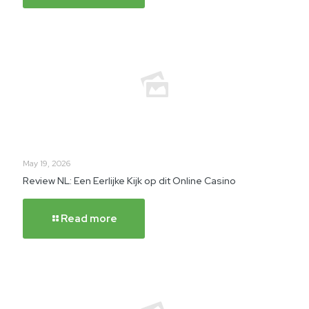
May 19, 2026
Review NL: Een Eerlijke Kijk op dit Online Casino
Read more