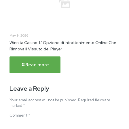
May 9, 2026
Winnita Casino: L’ Opzione di Intrattenimento Online Che
Rinnova il Vissuto del Player
Read more
Leave a Reply
Your email address will not be published.
Required fields are
marked
*
Comment
*